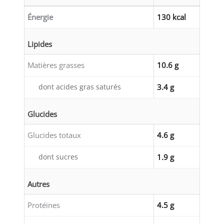
Énergie
130 kcal
Lipides
Matières grasses
10.6 g
dont acides gras saturés
3.4 g
Glucides
Glucides totaux
4.6 g
dont sucres
1.9 g
Autres
Protéines
4.5 g