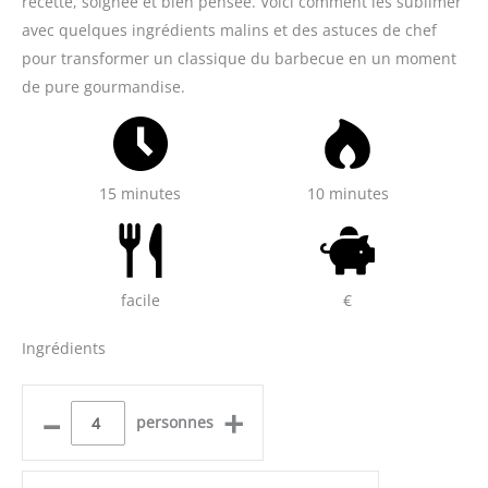
recette, soignée et bien pensée. Voici comment les sublimer
avec quelques ingrédients malins et des astuces de chef
pour transformer un classique du barbecue en un moment
de pure gourmandise.
15 minutes
10 minutes
facile
€
Ingrédients
–
+
personnes