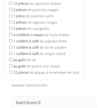
12
pièces
de saucisses knacki
2
pièces
de poivrons rouges
1
pièce
de poivrons verts
2
pièces
de oignons rouges
2
pièces
de courgettes
4
cuillères à soupe
de huile d’olive
1
cuillère à café
de paprika fumé
1
cuillère à café
de ail en poudre
1
cuillère à café
de origan séché
au goût
de sel
au goût
de poivre noir moulu
12
pièces
de piques à brochettes en bois
Analyse nutritionnelle
Nutri-Score D