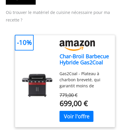
Où trouver le matériel de cuisine nécessaire pour ma
recette ?
-10%
Char-Broil Barbecue
Hybride Gas2Coal
2.0 440 pour Gaz et
Gas2Coal - Plateau à
Charbon de Bois
charbon breveté, qui
garantit moins de
flambée et une chaleur
779,00 €
uniforme pour les
699,00 €
aliments cuits et
savoureux Brûleurs en
acier inoxydable :
brûleurs robustes et
durables, conçus pour