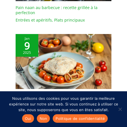
épurée et raffinée lors
Pain naan au barbecue : recette grillée à la
des apéritifs
perfection
Entrées et apéritifs
,
Plats principaux
Jan
9
2025
Recette traditionnelle de l’île d’Ischia : un délice
Nous utilisons des cookies pour vous garantir la meilleure
culinaire italien
expérience sur notre site web. Si vous continuez à utiliser ce
Plats principaux
site, nous supposerons que vous en êtes satisfait.
Oui
Non
Politique de confidentialité