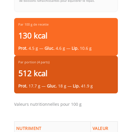
de boissons rafraîchissantes pour équilibrer le repas.
Par 100 g de recette
130 kcal
Prot.
4.5 g —
Gluc.
4.6 g —
Lip.
10.6 g
Par portion (4 parts)
512 kcal
Prot.
17.7 g —
Gluc.
18 g —
Lip.
41.9 g
Valeurs nutritionnelles pour 100 g
NUTRIMENT
VALEUR