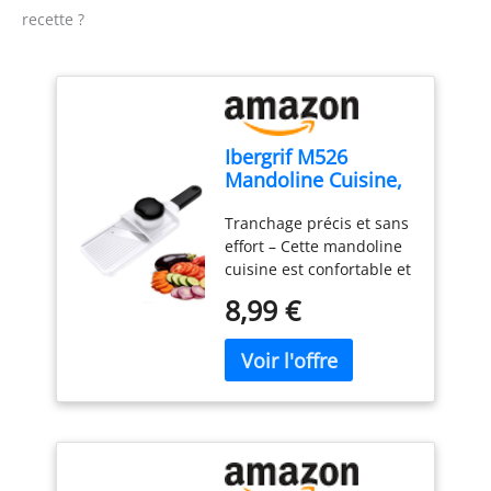
recette ?
Ibergrif M526
Mandoline Cuisine,
Coupe Légumes
Tranchage précis et sans
Réglable 1–4 mm
effort – Cette mandoline
cuisine est confortable et
facile à utiliser. Elle
8,99 €
permet d’obtenir des
tranches fines, nettes et
régulières avec un
minimum d’effort. Que
vous soyez débutant ou
cuisinier expérimenté,
elle est simple et intuitive
à prendre en main