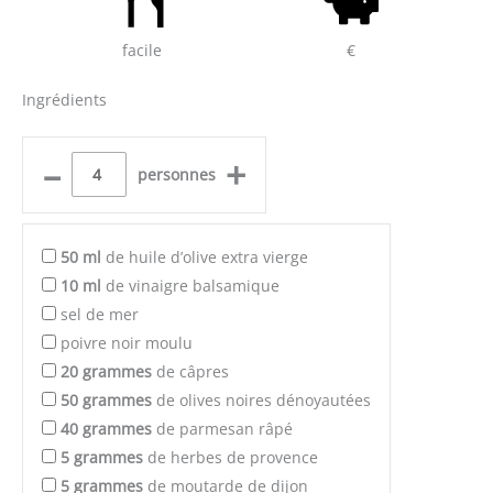
facile
€
Ingrédients
–
+
personnes
50
ml
de huile d’olive extra vierge
10
ml
de vinaigre balsamique
sel de mer
poivre noir moulu
20
grammes
de câpres
50
grammes
de olives noires dénoyautées
40
grammes
de parmesan râpé
5
grammes
de herbes de provence
5
grammes
de moutarde de dijon