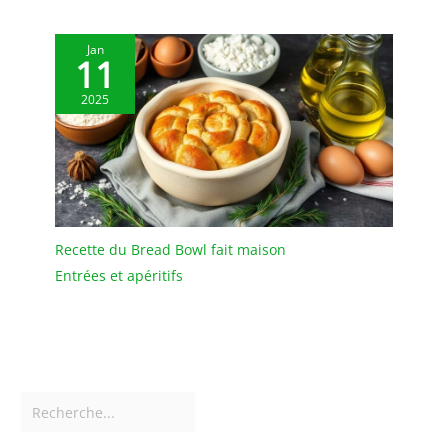
de nos produits font
d'Arcos une référence
internationale dans le
Jan
11
secteur de la coutellerie.
Depuis Albacete, en
2025
Espagne, nous
produisons chaque
année 11 000 000 de
couteaux qui allient
savoir-faire, design et
innovation afin
d'atteindre les normes de
Recette du Bread Bowl fait maison
qualité les plus élevées.
Nous distribuons nos
Entrées et apéritifs
pièces uniques dans plus
de 70 pays à travers le
monde.