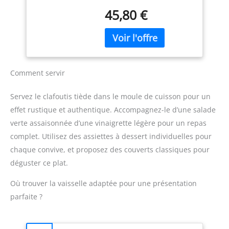
clafoutis aux deux fruits,
– Fabriqué en
45,80 €
apple-pie, gâteau aux
France
pommes et au pain
d'épice… Grâce à son
email résistant de grande
qualité, vous pouvez
couper directement
Comment servir
dedans, sans craindre de
rayer. Fabriqué en
Servez le clafoutis tiède dans le moule de cuisson pour un
céramique, ce matériau
effet rustique et authentique. Accompagnez-le d’une salade
permet une cuisson
verte assaisonnée d’une vinaigrette légère pour un repas
homogène pour des plats
cuits à cœur et
complet. Utilisez des assiettes à dessert individuelles pour
savoureux; à table, la
chaque convive, et proposez des couverts classiques pour
température est
déguster ce plat.
maintenue pendant toute
la durée du repas.
Où trouver la vaisselle adaptée pour une présentation
Comme tous les produits
parfaite ?
Emile Henry, ce plat à
clafoutis est fabriqué en
France et bénéficie d'une