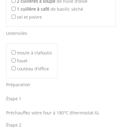
2
cuillères à soupe
de huile d’olive
1
cuillère à café
de basilic séché
sel et poivre
Ustensiles
moule à clafoutis
fouet
couteau d’office
Préparation
Étape 1
Préchauffez votre four à 180°C (thermostat 6).
Étape 2