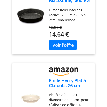
Blackstone, Moule à
clafoutis 28 cm,
Dimensions internes
acier avec
réelles: 28, 5 x 28, 5 x 5,
revêtement anti-
2cm Dimensions
adhérent, couleur «
extérieures réelles: 28, 5
black-stone »
15,39 €
x 28, 5 x 5, 2cm Moule
14,64 €
adapté pour friteuse à
air, vérifiez la taille de
l'article avec le panier de
votre friteuse Guardini
Emile Henry Plat à
Clafoutis 26 cm –
Céramique Haute
Plat à clafoutis d'un
Résistance Beige
diamètre de 26 cm, pour
Argile – Cuisson
réaliser de délicieux
Moelleuse et Dorée