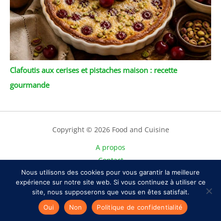
Clafoutis aux cerises et pistaches maison : recette
gourmande
Copyright © 2026 Food and Cuisine
A propos
Contact
Plan du site
Nous utilisons des cookies pour vous garantir la meilleure
expérience sur notre site web. Si vous continuez à utiliser ce
Mentions légales
site, nous supposerons que vous en êtes satisfait.
Politique de confidentialité
Oui
Non
Politique de confidentialité