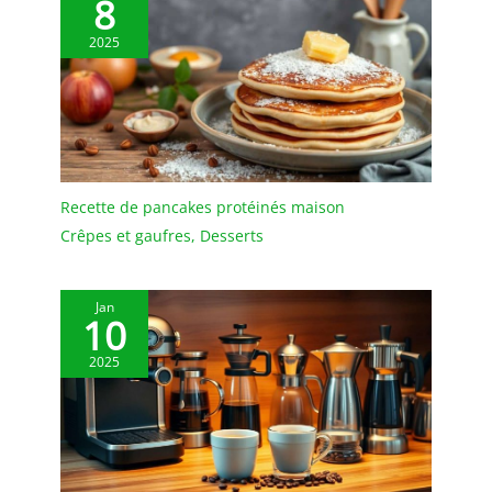
8
sûre. [Cuillère à long bec
coudée] Cette cuillère à
2025
café est extrêmement
pratique et peut servir à
remuer le café, les
desserts, le lait, le sucre,
la crème et bien plus
encore. Elle convient à la
maison, au bureau, aux
Recette de pancakes protéinés maison
cafés, restaurants,
hôtels, etc. Ce set de
Crêpes et gaufres
,
Desserts
cuillères à confiture est
un cadeau idéal pour
vous, votre famille et vos
Jan
10
amis. C'est un présent et
un souvenir parfaits.
2025