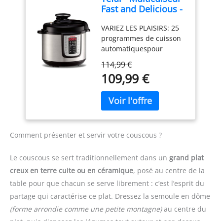
Fast and Delicious -
MyMoulinex LAISSEZ-
25 programmes - 6
VOUS GUIDER : suivez les
VARIEZ LES PLAISIRS: 25
L - Noir - Inox
recettes pas à pas sur
programmes de cuisson
l'écran de votre Cookeo
automatiquespour
pour des résultats
préparer une multitude
parfaits à chaque fois ; le
114,99 €
de recettes fait-maison
multicuiseur haute
109,99 €
en un rien de temps
pression adapte pour
RÉSULTATS EXPRESS : le
vous la cuisson en
multicuiseur électrique
fonction des ingrédients,
Tefal Fast & Delicious
des quantités et du
permet de cuire les
nombre de convives GAIN
aliments jusqu'à 80%plus
DE TEMPS ET D'ÉNERGIE :
Comment présenter et servir votre couscous ?
rapidement qu'une
mode de cuisson sous
cuisson traditionnelle au
pression pour cuire vos
Le couscous se sert traditionnellement dans un
grand plat
gaz, grâce à la fonction
plats jusqu'à 5 fois plus
creux en terre cuite ou en céramique
, posé au centre de la
cuisson sous pression
vite et économiser
table pour que chacun se serve librement : c’est l’esprit du
qui préserve les
jusqu'à 80% d'énergie
nutriments tout en
(par rapport à un mode
partage qui caractérise ce plat. Dressez la semoule en dôme
économisantdu temps et
de cuisson classique)
(forme arrondie comme une petite montagne)
au centre du
del'énergie. ADAPTE A
REPARABLE 15 ANS AU