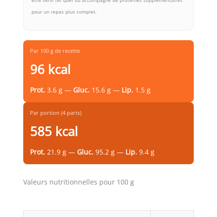
être servi tel quel ou accompagné de protéines supplémentaires
pour un repas plus complet.
Par 100 g de recette
96 kcal
Prot.
3.6 g —
Gluc.
15.6 g —
Lip.
1.5 g
Par portion (4 parts)
585 kcal
Prot.
21.9 g —
Gluc.
95.2 g —
Lip.
9.4 g
Valeurs nutritionnelles pour 100 g