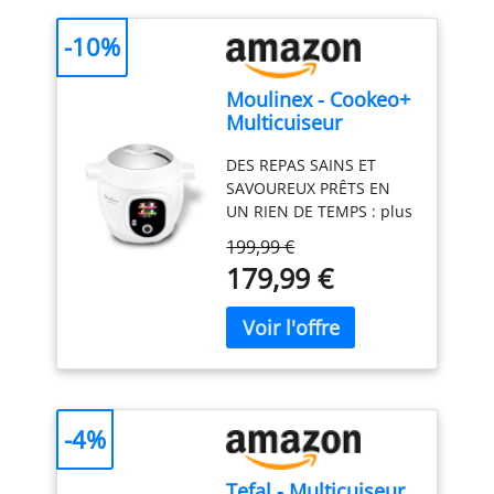
-10%
Moulinex - Cookeo+
Multicuiseur
intelligent - 6 L - 80
DES REPAS SAINS ET
recettes - Blanc
SAVOUREUX PRÊTS EN
UN RIEN DE TEMPS : plus
de 200 recettes maison à
199,99 €
réaliser en moins de 10
179,99 €
minutes avec le
multicuiseur haute
pression Cookeo et
l'application MyMoulinex
UN MAXIMUM
D’INSPIRATION : 80
recettes intégrées, et
-4%
bien plus encore à
retrouver sur
Tefal - Multicuiseur
l’application gratuite