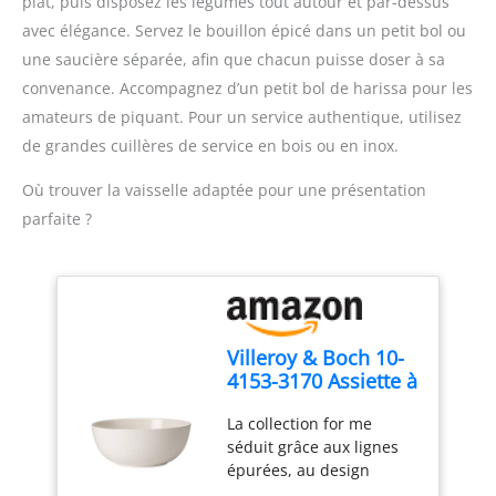
plat, puis disposez les légumes tout autour et par-dessus
VOS BESOINS:
JUSTE PRIX : Engagement
avec élégance. Servez le bouillon épicé dans un petit bol ou
température et temps de
de réparabilité 15 ans au
cuisson réglables pour
juste prix grâce à notre
une saucière séparée, afin que chacun puisse doser à sa
des résultats
réseau de 6200
convenance. Accompagnez d’un petit bol de harissa pour les
personnalisés SECURITE
réparateurs dans le
amateurs de piquant. Pour un service authentique, utilisez
RENFORCEE :technologie
monde, pour contribuer
de grandes cuillères de service en bois ou en inox.
de pression sécurisée
à la protection de
avec système de
l’environnement et à la
Où trouver la vaisselle adaptée pour une présentation
décompression sans
réduction des déchets
risque de brûlure
parfaite ?
CUISSON SANS
RÉPARABLE 15 ANS AU
SURVEILLANCE : le
JUSTE PRIX : ce produit
cuiseur haute pression
répond à notre
Cookeo gère la cuisson
engagement en faveur de
pour vous, sans que vous
la protection de
ayez à intervenir ; il
Villeroy & Boch 10-
l’environnement et de
relâche la pression,
4153-3170 Assiette à
diminution du gaspillage
maintient votre
Plat Creux Rond
grâce à ses pièces
préparation au chaud
La collection for me
Porcelaine Blanc 24
disponibles rapidement à
automatiquement et
séduit grâce aux lignes
x 24 x 11,5 cm 1 plat
un prix raisonnable
possède une fonction de
épurées, au design
creux rond
auprès de nos 6200
départ différé 6 MODES
intemporel et au naturel