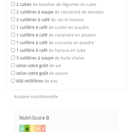
2
cubes
de bouillon de légumes en cube
2
cuillères à soupe
de concentré de tomates
2
cuillères à café
de ras-el-hanout
1
cuillère à café
de cumin en poudre
1
cuillère à café
de coriandre en poudre
1
cuillère à café
de curcuma en poudre
1
cuillère à café
de harissa en tube
3
cuillères à soupe
de huile d’olive
selon votre goût
de sel
selon votre goût
de poivre
600
millilitres
de eau
Analyse nutritionnelle
Nutri-Score B
A
B
C
D
E