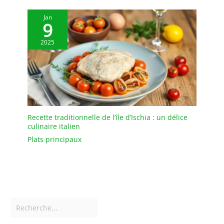
récipient peut être lavé à
la main avec de l’eau
Jan
9
tiède, du détergent et
une éponge douce. Une
2025
conception pratique pour
un nettoyage hygiénique,
un entretien rapide et
une utilisation longue
durée dans la cuisine.
Recette traditionnelle de l’île d’Ischia : un délice
culinaire italien
Plats principaux