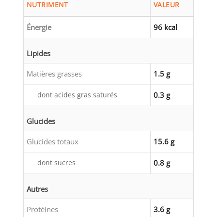
NUTRIMENT
VALEUR
Énergie
96 kcal
Lipides
Matières grasses
1.5 g
dont acides gras saturés
0.3 g
Glucides
Glucides totaux
15.6 g
dont sucres
0.8 g
Autres
Protéines
3.6 g