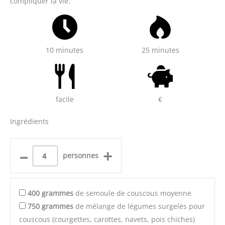
compliquer la vie.
10 minutes
25 minutes
facile
€
Ingrédients
–
+
personnes
400
grammes
de semoule de couscous moyenne
750
grammes
de mélange de légumes surgelés pour
couscous (courgettes, carottes, navets, pois chiches)