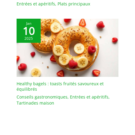
de la vaisselle en
Entrées et apéritifs
,
Plats principaux
porcelaine chez DOWAN.
Nous promettons le
remplacement gratuit
Jan
10
des produits
endommagés ou
2025
ébréchés causés par des
facteurs non humains
dans la garantie de 30
jours. Caractéristiques
clés du produit
Healthy bagels : toasts fruités savoureux et
équilibrés
Conseils gastronomiques
,
Entrées et apéritifs
,
Tartinades maison