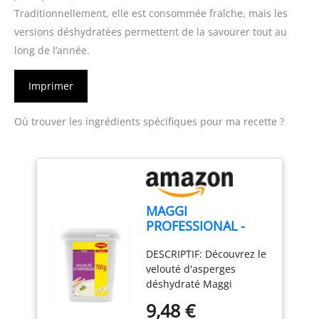
Traditionnellement, elle est consommée fraîche, mais les
versions déshydratées permettent de la savourer tout au
long de l’année.
Imprimer
Où trouver les ingrédients spécifiques pour ma recette ?
MAGGI
PROFESSIONAL -
Velouté d'Asperges -
DESCRIPTIF: Découvrez le
Soupe Instantanée -
velouté d'asperges
Boite de 700g
déshydraté Maggi
Professional. Une soupe
9,48 €
instantanée aux