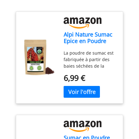
Alpi Nature Sumac
Epice en Poudre
125g, Baies de
La poudre de sumac est
Sumac Séchées et
fabriquée à partir des
Moulues Mélangées
baies séchées de la
avec du Sel
plante, qui pousse au
6,99 €
Moyen-Orient, dans les
régions
méditerranéennes et
dans certaines régions
d'Afrique du Nord. Elle
est utilisée depuis des
siècles dans ces régions
pour son goût acidulé
caractéristique.
Sumac en Poudre
Utilisation multiple: La