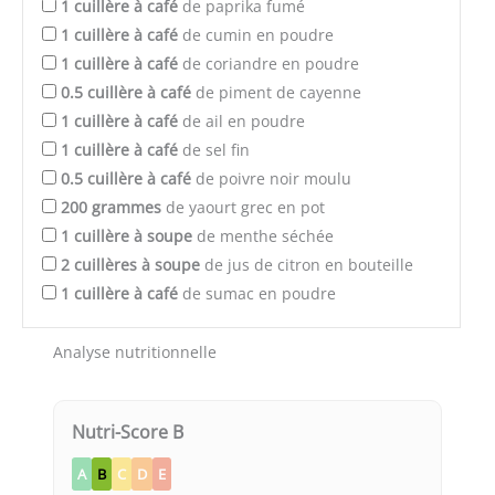
1
cuillère à café
de paprika fumé
1
cuillère à café
de cumin en poudre
1
cuillère à café
de coriandre en poudre
0.5
cuillère à café
de piment de cayenne
1
cuillère à café
de ail en poudre
1
cuillère à café
de sel fin
0.5
cuillère à café
de poivre noir moulu
200
grammes
de yaourt grec en pot
1
cuillère à soupe
de menthe séchée
2
cuillères à soupe
de jus de citron en bouteille
1
cuillère à café
de sumac en poudre
Analyse nutritionnelle
Nutri-Score B
A
B
C
D
E