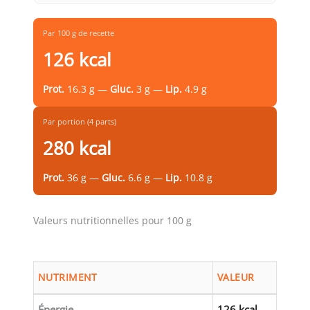
Par 100 g de recette
126 kcal
Prot.
16.3 g —
Gluc.
3 g —
Lip.
4.9 g
Par portion (4 parts)
280 kcal
Prot.
36 g —
Gluc.
6.6 g —
Lip.
10.8 g
Valeurs nutritionnelles pour 100 g
NUTRIMENT
VALEUR
Énergie
126 kcal