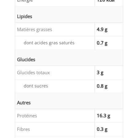
Lipides
Matières grasses
4.9 g
dont acides gras saturés
0.7 g
Glucides
Glucides totaux
3 g
dont sucres
0.8 g
Autres
Protéines
16.3 g
Fibres
0.3 g