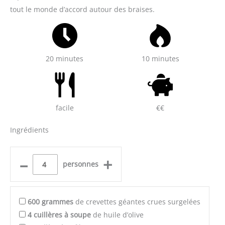
tout le monde d’accord autour des braises.
20 minutes
10 minutes
facile
€€
Ingrédients
–
+
personnes
600
grammes
de crevettes géantes crues surgelées
4
cuillères à soupe
de huile d’olive