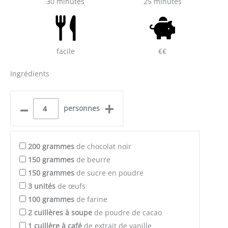
30 minutes
25 minutes
facile
€€
Ingrédients
–
+
personnes
200
grammes
de chocolat noir
150
grammes
de beurre
150
grammes
de sucre en poudre
3
unités
de œufs
100
grammes
de farine
2
cuillères à soupe
de poudre de cacao
1
cuillère à café
de extrait de vanille