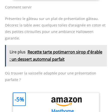
caoutchouc, 1 spatule en
caoutchouc pour bocal,
Comment servir
qui peuvent répondre à
vos différents besoins de
Présentez le gâteau sur un plat de présentation gâteau.
cuisine, de cuisson et
Décorez la table avec quelques toiles d’araignée en coton et
d’agitation. Elle
des petites citrouilles pour une ambiance Halloween
deviendra votre aide
efficace en cuisine, vous
garantie.
permettant de ressentir
la joie de cuisiner.
Lire plus
Recette tarte potimarron sirop d'érable
〖Silicone de qualité
alimentaire〗Le set de
: un dessert automnal parfait
spatules en silicone est
un produit de cuisine
Où trouver la vaisselle adaptée pour une présentation
sans BPA fabriqué à
partir de matériaux de
parfaite ?
qualité alimentaire
réutilisables de haute
qualité. Il a une
-5%
excellente élasticité,
équilibre et flexibilité,
Masthome
antiadhésif et résistant à