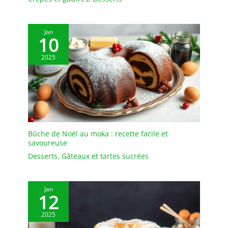
différents types de
couverts ou de couverts !
Jan
10
2025
Bûche de Noël au moka : recette facile et
savoureuse
Desserts
,
Gâteaux et tartes sucrées
Jan
12
2025