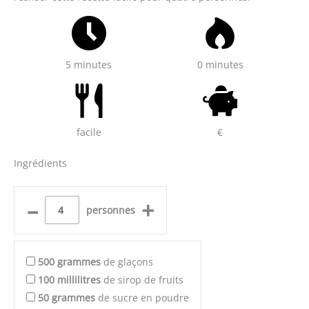
5 minutes
0 minutes
facile
€
Ingrédients
–
+
personnes
500
grammes
de glaçons
100
millilitres
de sirop de fruits
50
grammes
de sucre en poudre