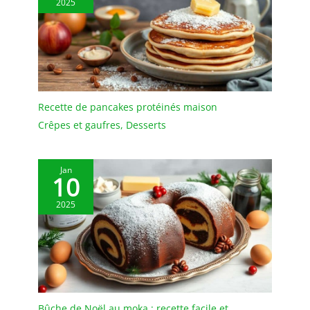
2025
Recette de pancakes protéinés maison
Crêpes et gaufres
,
Desserts
Jan
10
2025
Bûche de Noël au moka : recette facile et