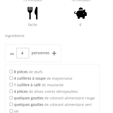
facile
€
Ingrédients
–
+
personnes
8
pièces
de œufs
4
cuillères à soupe
de mayonnaise
1
cuillère à café
de moutarde
4
pièces
de olives noires dénoyautées
quelques
gouttes
de colorant alimentaire rouge
quelques
gouttes
de colorant alimentaire vert
sel