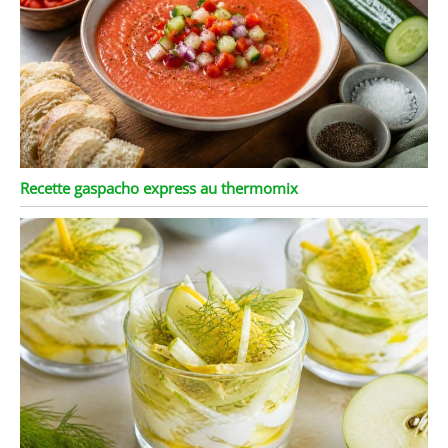
bois faits à la main et à la
rénovation de meubles
vintage, matériel idéal
pour la rénovation de la
maison et le style
intérieur unifié chez
l'habitant.
Recette gaspacho express au thermomix