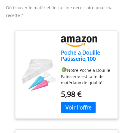
Où trouver le matériel de cuisine nécessaire pour ma
recette ?
Poche a Douille
Patisserie,100
Poches à Douille
Notre Poche a Douille
Jetables, Poches à
Patisserie est faite de
Douille
matériaux de qualité
Professionnelles,
alimentaire, non toxiques
Poches à Douille
5,98 €
et inodores, sûrs et sains
Jetables pour
stables, durables,
Pâtisserie,Très
antidérapants et
Approprié pour
résistants aux
Faire des Gâteaux et
déchirures,parfaits pour
des Biscuits.
la confection de gâteaux,
biscuits, chocolat ou