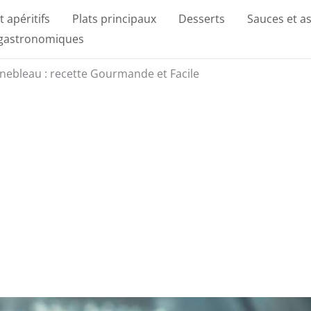
t apéritifs
Plats principaux
Desserts
Sauces et a
 gastronomiques
inebleau : recette Gourmande et Facile