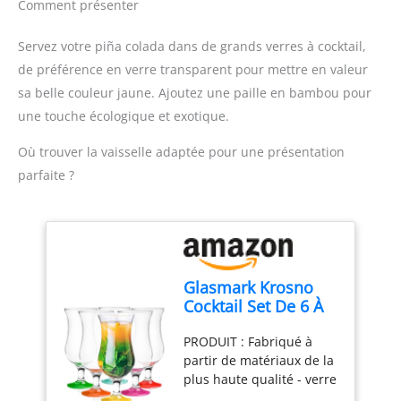
sphériques qui tiennent
une grande impression!
Comment présenter
confortablement dans la
La surface lisse facilite le
main et offrent de
nettoyage et le polissage,
Servez votre piña colada dans de grands verres à cocktail,
l'espace pour la glace, les
et la forme étonnante
de préférence en verre transparent pour mettre en valeur
herbes et la garniture
attirera tous les regards.
sa belle couleur jaune. Ajoutez une paille en bambou pour
VERRES À COCKTAIL AVEC
Design : servi dans le bon
ESPACE POUR LA
verre, votre boisson sera
une touche écologique et exotique.
GARNITURE – Conçus
encore meilleur goût à
pour présenter
Où trouver la vaisselle adaptée pour une présentation
vos invités.
magnifiquement votre
SPÉCIFICATIONS: Hauteur
parfaite ?
gin tonic ou cocktail, avec
(cm) : 19,5, Diamètre (cm)
beaucoup d'espace pour
: 8,1, Capacité (ml): 420,
la glace et la décoration
Nombre de pièces
VERRES GIN TONIC EN
incluses: 6, Matériel:
VERRE - Fabriqués à
Verre, Passe au lave-
partir de verre
vaisselle: Oui
Glasmark Krosno
transparent, idéaux pour
Cocktail Set De 6 À
un usage quotidien ou
Cocktail 420Ml Verre
des occasions spéciales
PRODUIT : Fabriqué à
À Cocktail Gin Eau
partir de matériaux de la
Mix
plus haute qualité - verre
de qualité supérieure. La