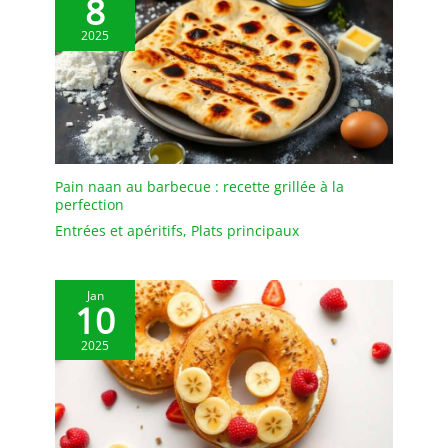
8
pailles sont fabriquées
en fibre de bambou. Vous
2025
pouvez être sûr d'utiliser
et jeter nos pailles car
elles sont 100 %
biodégradables et
certains produits ont une
faible odeur de bambou
vert. Durable : les pailles
Pain naan au barbecue : recette grillée à la
en fibre de bambou
perfection
peuvent durer plus de 24
Entrées et apéritifs
,
Plats principaux
heures dans les boissons
sans être trempées. Elles
ne se déchirent pas ou
Jan
ne s'écaillent pas lorsque
10
vous buvez et sont
pratiques pour un usage
2025
quotidien et tous les
événements tout au long
de la journée.