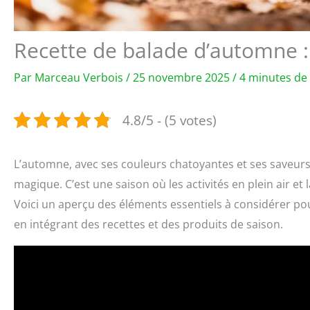
Recette de balade d’automne :
Par
Marceau Verbois
/
25 novembre 2025
/
4 minutes de 
4.8/5 - (5 votes)
L’automne, avec ses couleurs chatoyantes et ses saveur
magique. C’est une saison où les activités en plein air et
Voici un aperçu des éléments essentiels à considérer po
en intégrant des recettes et des produits de saison.