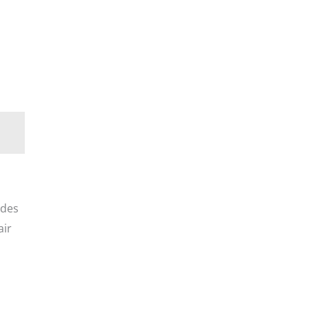
 des
air