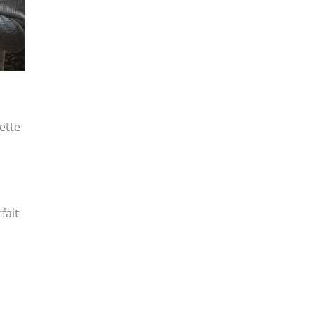
ette
fait