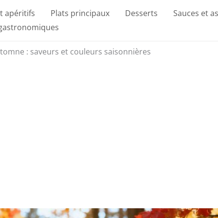
t apéritifs
Plats principaux
Desserts
Sauces et a
 gastronomiques
tomne : saveurs et couleurs saisonnières