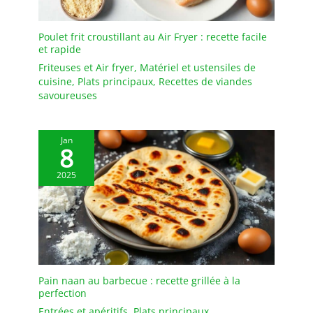
comme apéritif, mais
aussi comme plateau de
service pour les steaks de
Poulet frit croustillant au Air Fryer : recette facile
taille moyenne avec
et rapide
accompagnements
Friteuses et Air fryer
,
Matériel et ustensiles de
DESIGN: L'ensemble
cuisine
,
Plats principaux
,
Recettes de viandes
d'assiettes est d'un blanc
savoureuses
éclatant avec une forme
rectangulaire
ergonomique et un
Jan
rebord étroit. Les rebords
8
empêchent les
2025
déversements, gardent le
comptoir et la table
propres. Cadeau idéal
pour la fête des mères, la
fête des pères
EMBALLAGE: Un
emballage bien conçu
protège la vaisselle en
Pain naan au barbecue : recette grillée à la
perfection
toute sécurité pendant le
transport. Nous vous
Entrées et apéritifs
,
Plats principaux