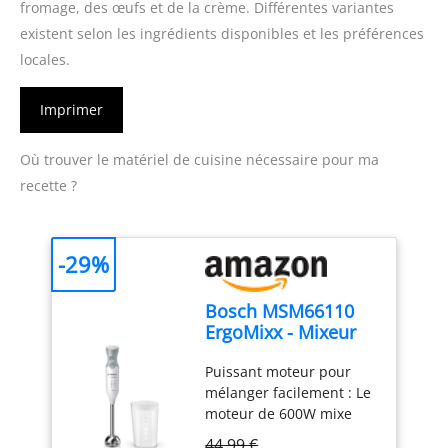
fromage, des œufs et de la crème. Différentes variantes
existent selon les ingrédients disponibles et les préférences
locales.
Imprimer
Où trouver le matériel de cuisine nécessaire pour ma
recette ?
-29%
Bosch MSM66110
ErgoMixx - Mixeur
plongeant, 2
Puissant moteur pour
vitesses
mélanger facilement : Le
moteur de 600W mixe
sans effort les
44,99 €