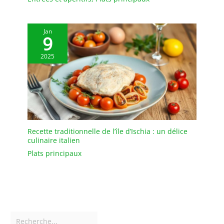
offrirons un
remplacement gratuit si
les assiettes
Jan
9
rectangulaires arrivent
cassés
2025
Recette traditionnelle de l’île d’Ischia : un délice
culinaire italien
Plats principaux