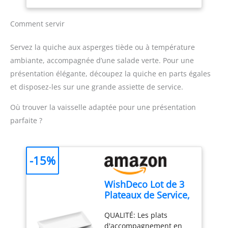
inclus : Le mixeur est
ECLABOUSSURES : Le
livré avec un gobelet
pied antiéclaboussures
pratique pour mesurer et
Comment servir
évite les éclaboussures et
mixer directement les
les dégâts, pour une
ingrédients, simplifiant la
Servez la quiche aux asperges tiède ou à température
expérience plus propre
préparation des repas
ambiante, accompagnée d’une salade verte. Pour une
et plus agréable DESIGN
Contenu de la livraison :
présentation élégante, découpez la quiche en parts égales
CONFORTABLE : Une
Mixeur plongeant
poignée ergonomique
ErgoMixx 600 W avec 2
et disposez-les sur une grande assiette de service.
avec une prise en main
vitesses et gobelet
texturée, pour
doseur
Où trouver la vaisselle adaptée pour une présentation
expérience plus facile et
parfaite ?
plus confortable, idéal
pour une utilisation
fréquente DURABLE : 2
-15%
lames Zelkrom qui
garantissent des
performances durables
WishDeco Lot de 3
REPARABILITE 15 ANS AU
Plateaux de Service,
JUSTE PRIX : engagement
Assiettes
de réparabilité 15 ans au
QUALITÉ: Les plats
Rectangulaires
juste prix grâce à notre
d'accompagnement en
Blanches 35x15 cm,