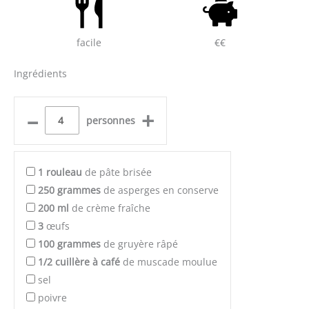
facile
€€
Ingrédients
–
+
personnes
1
rouleau
de pâte brisée
250
grammes
de asperges en conserve
200
ml
de crème fraîche
3
œufs
100
grammes
de gruyère râpé
1/2
cuillère à café
de muscade moulue
sel
poivre