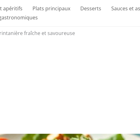
t apéritifs
Plats principaux
Desserts
Sauces et a
 gastronomiques
rintanière fraîche et savoureuse