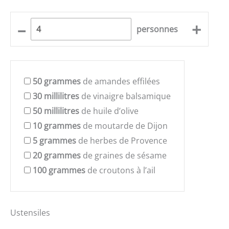
–
+
personnes
50
grammes
de amandes effilées
30
millilitres
de vinaigre balsamique
50
millilitres
de huile d’olive
10
grammes
de moutarde de Dijon
5
grammes
de herbes de Provence
20
grammes
de graines de sésame
100
grammes
de croutons à l’ail
Ustensiles