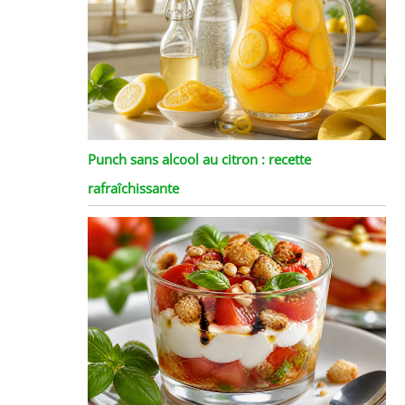
Punch sans alcool au citron : recette
rafraîchissante