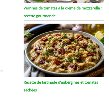
Verrines de tomates à la crème de mozzarella :
recette gourmande
les
Recette de tartinade d’aubergines et tomates
séchées