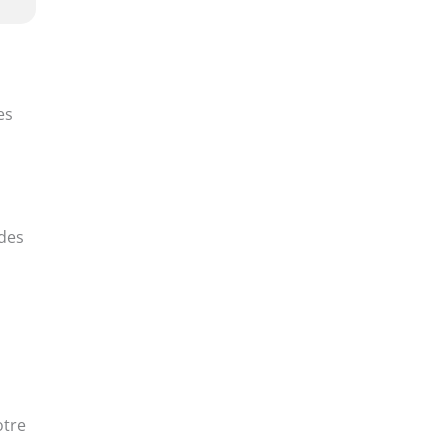
es
 des
otre