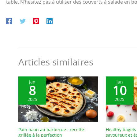
table. N’hésitez pas à utiliser des couverts à salade en b
Articles similaires
Jan
Jan
8
10
2025
2025
Pain naan au barbecue : recette
Healthy bagels 
grillée à la perfection
savoureux et é