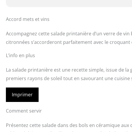
Accord mets et vins
Accompagnez cette salade printanière d’un verre de vin b
citronnées s’accorderont parfaitement avec le croquant
L’info en plus
La salade printanière est une recette simple, issue de la
premiers rayons de soleil tout en savourant une cuisine s
Imprimer
Comment servir
Présentez cette salade dans des bols en céramique aux c