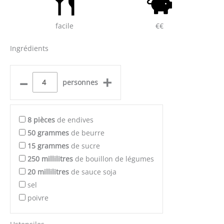
facile
€€
Ingrédients
–
+
personnes
8
pièces
de endives
50
grammes
de beurre
15
grammes
de sucre
250
millilitres
de bouillon de légumes
20
millilitres
de sauce soja
sel
poivre