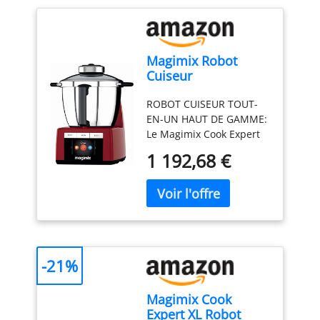
Magimix Robot
Cuiseur
Multifonction –
ROBOT CUISEUR TOUT-
Cook Expert - Bol
EN-UN HAUT DE GAMME:
Inox 3,5 L, Moteur
Le Magimix Cook Expert
Professionnel 1700
permet de cuire, mixer,
W – 12 Programmes
1 192,68 €
hacher, pétrir,
Automatiques –
émulsionner et cuire à la
Rouge
vapeur avec un seul
appareil multifonction
premium CUISSON
PRÉCISE &
AUTOMATIQUE: 12
-21%
programmes
automatiques intégrés
Magimix Cook
(soupes, mijotés, vapeur,
Expert XL Robot
risottos, pains,