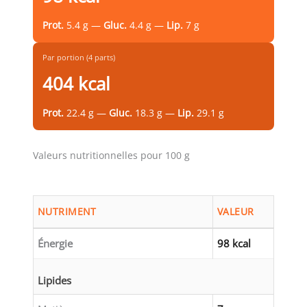
Prot.
5.4 g —
Gluc.
4.4 g —
Lip.
7 g
Par portion (4 parts)
404 kcal
Prot.
22.4 g —
Gluc.
18.3 g —
Lip.
29.1 g
Valeurs nutritionnelles pour 100 g
NUTRIMENT
VALEUR
Énergie
98 kcal
Lipides