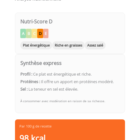
Nutri-Score D
A
B
C
D
E
Plat énergétique
Riche en graisses
Assez salé
Synthèse express
Profil :
Ce plat est énergétique et riche.
Protéines :
Il offre un apport en protéines modéré.
Sel :
La teneur en sel est élevée.
À consommer avec modération en raison de sa richesse.
Par 100 g de recette
98 kcal