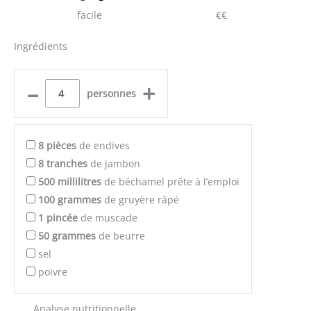
facile
€€
Ingrédients
–
+
personnes
8
pièces
de endives
8
tranches
de jambon
500
millilitres
de béchamel prête à l’emploi
100
grammes
de gruyère râpé
1
pincée
de muscade
50
grammes
de beurre
sel
poivre
Analyse nutritionnelle