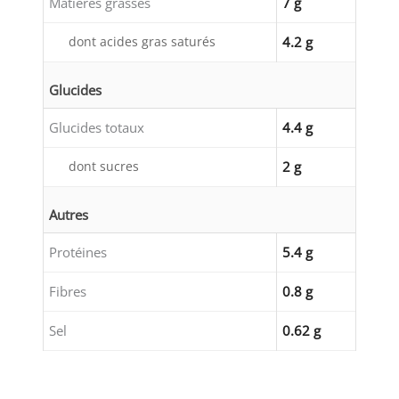
Matières grasses
7 g
dont acides gras saturés
4.2 g
Glucides
Glucides totaux
4.4 g
dont sucres
2 g
Autres
Protéines
5.4 g
Fibres
0.8 g
Sel
0.62 g