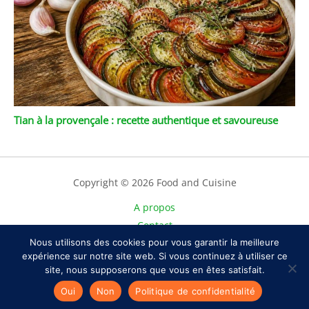
Tian à la provençale : recette authentique et savoureuse
Copyright © 2026 Food and Cuisine
A propos
Contact
Nous utilisons des cookies pour vous garantir la meilleure
Plan du site
expérience sur notre site web. Si vous continuez à utiliser ce
Mentions légales
site, nous supposerons que vous en êtes satisfait.
Politique de confidentialité
Oui
Non
Politique de confidentialité