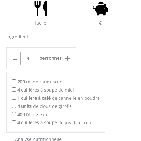
facile
€
Ingrédients
–
+
personnes
200
ml
de rhum brun
4
cuillères à soupe
de miel
1
cuillère à café
de cannelle en poudre
4
units
de clous de girofle
400
ml
de eau
4
cuillères à soupe
de jus de citron
Analyse nutritionnelle