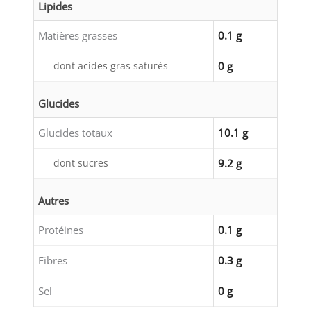
Lipides
Matières grasses
0.1 g
dont acides gras saturés
0 g
Glucides
Glucides totaux
10.1 g
dont sucres
9.2 g
Autres
Protéines
0.1 g
Fibres
0.3 g
Sel
0 g