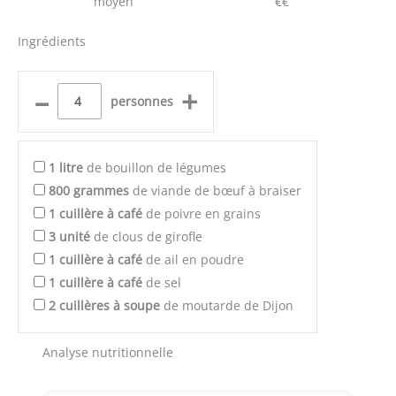
moyen
€€
Ingrédients
–
+
personnes
1
litre
de bouillon de légumes
800
grammes
de viande de bœuf à braiser
1
cuillère à café
de poivre en grains
3
unité
de clous de girofle
1
cuillère à café
de ail en poudre
1
cuillère à café
de sel
2
cuillères à soupe
de moutarde de Dijon
Analyse nutritionnelle