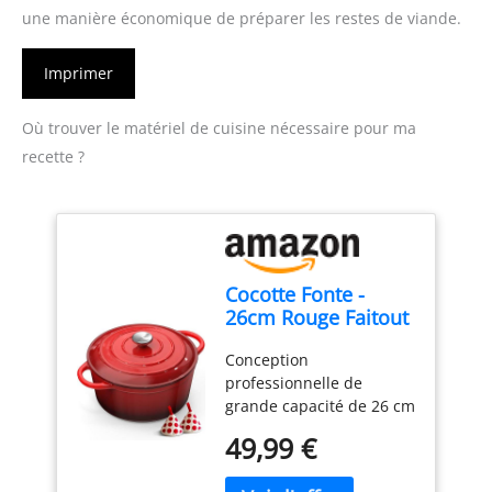
une manière économique de préparer les restes de viande.
Imprimer
Où trouver le matériel de cuisine nécessaire pour ma
recette ?
Cocotte Fonte -
26cm Rouge Faitout
Marmite Four
Conception
Hollandais avec
professionnelle de
Couvercle, Topbooc
grande capacité de 26 cm
5L Dutch Oven
: Pesant environ 5 kg,
Émaillée
49,99 €
Topbooc casserole ronde
Compatible
classique de 26 cm de
Induction, Gaz,