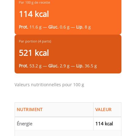
Par 100 g de recette
114 kcal
Prot.
11.6 g —
Gluc.
0.6 g —
Lip.
8 g
Par portion (4 parts)
521 kcal
Prot.
53.2 g —
Gluc.
2.9 g —
Lip.
36.5 g
Valeurs nutritionnelles pour 100 g
NUTRIMENT
VALEUR
Énergie
114 kcal