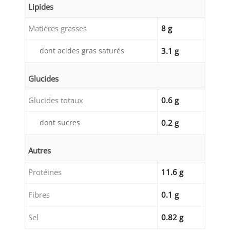
Lipides
Matières grasses
8 g
dont acides gras saturés
3.1 g
Glucides
Glucides totaux
0.6 g
dont sucres
0.2 g
Autres
Protéines
11.6 g
Fibres
0.1 g
Sel
0.82 g