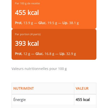
Par 100 g de recette
455 kcal
Prot.
13.9 g —
Gluc.
19.5 g —
Lip.
38.1 g
Par portion (4 parts)
393 kcal
Prot.
12 g —
Gluc.
16.8 g —
Lip.
32.9 g
Valeurs nutritionnelles pour 100 g
NUTRIMENT
VALEUR
Énergie
455 kcal