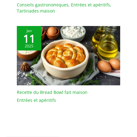
plastique de haute
Conseils gastronomiques
,
Entrées et apéritifs
,
qualité, durable et
Tartinades maison
résistant aux éclats pour
plus de tranquillité
d'esprit : Fabriqué à
Jan
11
partir de plastique de
haute qualité, il est
2025
robuste dans la texture
et a d'excellentes
performances résistantes
aux éclats. Comparé aux
plaques en céramique
traditionnelles, il peut
mieux résister aux
Recette du Bread Bowl fait maison
collisions et aux chutes
dans l'utilisation
Entrées et apéritifs
quotidienne, sans crainte
de se briser. Compatible
avec le lave-vaisselle,
facile à nettoyer et rapide
: il peut être