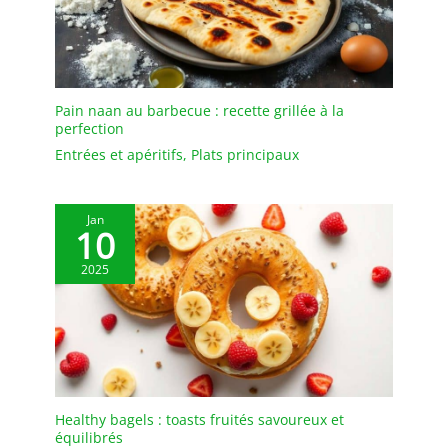
répondant à divers
besoins diététiques : Cet
ensemble de assiettes à
pâtes noir en 6 pièces
n'est pas seulement un
Pain naan au barbecue : recette grillée à la
choix idéal pour servir
perfection
des nouilles, mais peut
Entrées et apéritifs
,
Plats principaux
également facilement
manipuler divers
aliments tels que les
Jan
salades et les soupes.
10
Que ce soit pour les
2025
repas quotidiens de
famille, les
rassemblements d'amis
ou les pique-niques en
plein air, il peut ajouter
une touche d'élégance à
votre cuisine, rendant
chaque repas plein de
Healthy bagels : toasts fruités savoureux et
équilibrés
rituel. Matériau en