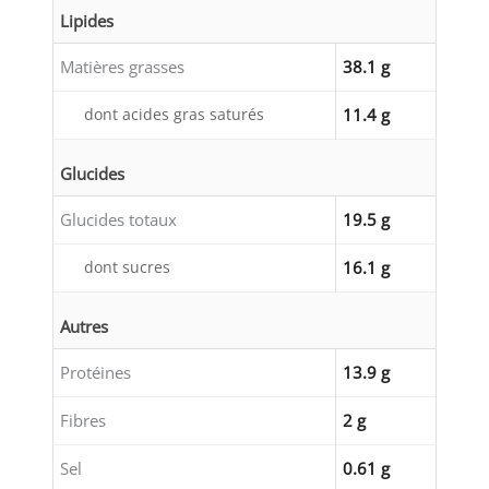
Lipides
Matières grasses
38.1 g
dont acides gras saturés
11.4 g
Glucides
Glucides totaux
19.5 g
dont sucres
16.1 g
Autres
Protéines
13.9 g
Fibres
2 g
Sel
0.61 g