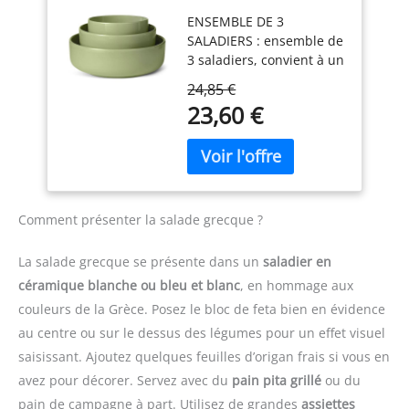
Émaillé, Lot de 3
le petit bol est idéal pour
ENSEMBLE DE 3
Pièces, Compatible
une portion de céréales.
SALADIERS : ensemble de
Lave-Vaisselle,
Avec ce service, vous êtes
3 saladiers, convient à un
Couleur Olive
paré pour de
usage quotidien et aux
nombreuses occasions
24,85 €
occasions spéciales GRÈS
du quotidien.
23,60 €
ÉMAILLɠ: fabriqué en
【Céramique cuite à
grès avec une finition
haute température,
émaillée brillante ; passe
compatible micro-
au micro-ondes, au
ondes】Chaque bol est
congélateur et ne craint
cuit à haute température.
pas les taches DESIGN
Ce procédé crée un émail
Comment présenter la salade grecque ?
CONTEMPORAIN :
fin et dense qui empêche
apparence épurée et
les résidus alimentaires
La salade grecque se présente dans un
saladier en
moderne ; met en valeur
d'adhérer. La céramique
céramique blanche ou bleu et blanc
, en hommage aux
n’importe quel décor de
n'absorbe ni les odeurs
couleurs de la Grèce. Posez le bloc de feta bien en évidence
table FORMATS
ni les colorants et reste
PRATIQUES : comprend
blanche comme neuve
au centre ou sur le dessus des légumes pour un effet visuel
des tailles de 15,2cm,
même après une
saisissant. Ajoutez quelques feuilles d’origan frais si vous en
20,3cm et 25,4cm,
utilisation prolongée.
avez pour décorer. Servez avec du
pain pita grillé
ou du
chacune pouvant
Compatible micro-ondes,
pain de campagne à part. Utilisez de grandes
assiettes
contenir jusqu’à 79,8cl,
ce service est idéal pour