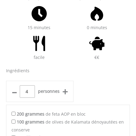
15 minutes
0 minutes
facile
€€
Ingrédients
–
+
personnes
200
grammes
de feta AOP en bloc
100
grammes
de olives de Kalamata dénoyautées en
conserve