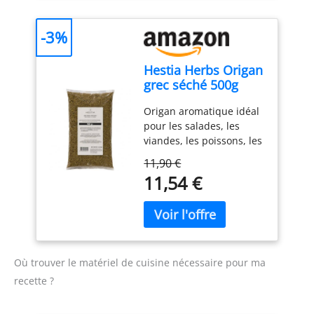
exhausteurs de goût
ajoutés, sans arômes,
-3%
sans colorants, sans
génie génétique,
Hestia Herbs Origan
végétalien.
grec séché 500g
Origan aromatique idéal
pour les salades, les
viandes, les poissons, les
pommes de terre, les
11,90 €
sauces et les plats
11,54 €
méditerranéens. Herbe
traditionnelle grecque au
goût intense et au
parfum caractéristique.
Cultivé en plein air et
séché naturellement au
Où trouver le matériel de cuisine nécessaire pour ma
soleil pour préserver son
recette ?
arôme authentique. Sans
OGM, vegan et sans