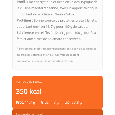
Profil :
Plat énergétique et riche en lipides, typique de
la cuisine méditerranéenne, avec un apport calorique
important dû à la feta et l'huile d'olive.
Protéines :
Bonne source de protéines grâce à la feta,
apportant environ 11, 7 g pour 100 g de salade.
Sel :
Teneur en sel élevée (2, 13 g pour 100 g) due à la
feta et aux olives de Kalamata conservées.
À consommer plutôt occasionnellement en raison de sa richesse
en graisses saturées et en sel. Ces valeurs restent
approximatives pour une préparation maison.
Par 100 g de recette
350 kcal
Prot.
11.7 g —
Gluc.
4.3 g —
Lip.
33.8 g
Par portion (4 parts)