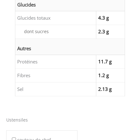
Glucides
Glucides totaux
4.3 g
dont sucres
2.3 g
Autres
Protéines
11.7 g
Fibres
1.2 g
Sel
2.13 g
Ustensiles
couteau de chef