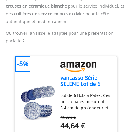
218,8cl et 295,7cl ;
garder les salades au
creuses en céramique blanche
pour le service individuel, et
empilables pour un
chaud ou réchauffer les
des
cuillères de service en bois d’olivier
pour le côté
rangement peu
restes en hiver. Ce
authentique et méditerranéen.
encombrant LAVABLE AU
saladier en céramique
LAVE-VAISSELLE : lavable
est résistant à la chaleur,
Où trouver la vaisselle adaptée pour une présentation
au lave-vaisselle pour un
aux fissures et à la
parfaite ?
nettoyage et un entretien
décoloration. 【Large
faciles
ouverture et fond plat
pour mélanger
facilement et sans
-5%
éclaboussures】La large
ouverture et la
vancasso Série
profondeur de ce
SELENE Lot de 6
saladier empêchent les
Grands Bols à
ingrédients de déborder
Lot de 6 Bols à Pâtes: Ces
Pâtes, 1200ML
lors du mélange de la
bols à pâtes mesurent
Assiette Creuse en
salade. La large
5,4 cm de profondeur et
Porcelaine Bleu et
ouverture facilite l'ajout
21,6cm de diamètre,
Blanc, Saladier pour
46,99 €
de feuilles de laitue
Capacité: 1200ml. Ils
Cuisine, Passe au
44,64 €
entières ou de gros
peuvent être remplacées
Four, Lave-vaisselle
morceaux de fruits,