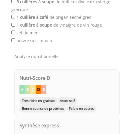
6
cuillères à soupe
de huile d’olive extra vierge
grecque
1
cuillère à café
de origan séché grec
1
cuillère à soupe
de vinaigre de vin rouge
sel de mer
poivre noir moulu
Analyse nutritionnelle
Nutri-Score D
A
B
C
D
E
Très riche en graisses
Assez salé
Bonne source de protéines
Faible en sucres
Synthèse express