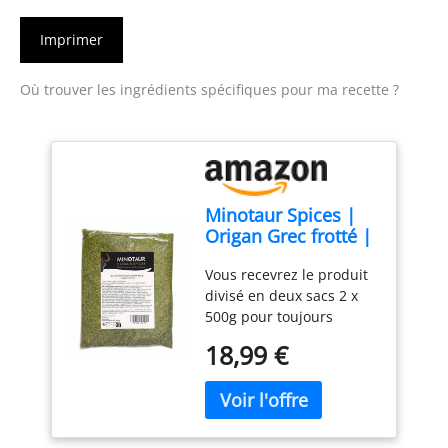
Imprimer
Où trouver les ingrédients spécifiques pour ma recette ?
Minotaur Spices |
Origan Grec frotté |
2 x 500 g (1 kg) |
Vous recevrez le produit
Qualité Premium
divisé en deux sacs 2 x
500g pour toujours
profiter d'un origan frais.
18,99 €
Origan 100% naturel de
Grèce, qualité premium
Très aromatique et
harmonieux en saveur
Sans conservateurs, sans