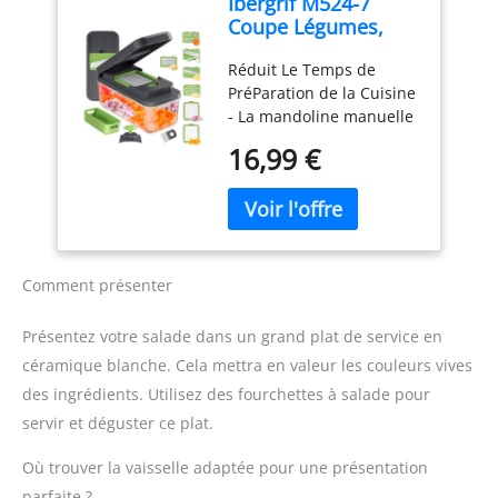
Ibergrif M524-7
mm – Cette mandoline
Coupe Légumes,
multifonctions dispose
Mandoline 7 en 1
de trois réglages
Réduit Le Temps de
Multifonction
d’épaisseur pour
PréParation de la Cuisine
répondre à différents
- La mandoline manuelle
besoins. Choisissez des
Premium a une capacité
tranches fines (1 mm),
16,99 €
de 1300 ml, les
moyennes (2 mm) ou
accessoires comprennent
épaisses (4 mm) selon les
1 récipient (adapté aux
ingrédients et les
micro-ondes), 1 couvercle
recettes. Afin de
fraîcheur (adapté aux
s’adapter à différents
micro-ondes, fermoir de
ingrédients et types de
Comment présenter
verrouillage inclus), 1
préparation, pour une
porte-couteau, 1 poignée
préparation plus efficace
Présentez votre salade dans un grand plat de service en
de sécurité, 1 panier
et flexible Préparation
céramique blanche. Cela mettra en valeur les couleurs vives
d'égouttage (avec fente
rapide et efficace –
des ingrédients. Utilisez des fourchettes à salade pour
pour les lames), 1
Tranchez directement
couvercle presseur, 7
sur une planche à
servir et déguster ce plat.
lames tranchantes en
découper ou une
acier inoxydable, 1
Où trouver la vaisselle adaptée pour une présentation
assiette, ou placez la
brosse de nettoyage
mandoline au-dessus
parfaite ?