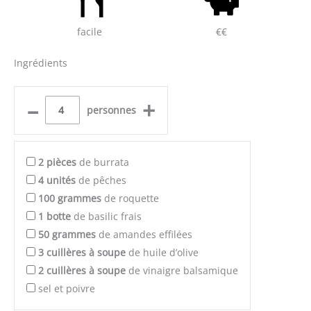
facile
€€
Ingrédients
–
+
personnes
2
pièces
de burrata
4
unités
de pêches
100
grammes
de roquette
1
botte
de basilic frais
50
grammes
de amandes effilées
3
cuillères à soupe
de huile d’olive
2
cuillères à soupe
de vinaigre balsamique
sel et poivre