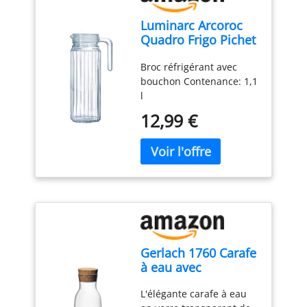
Luminarc Arcoroc
Quadro Frigo Pichet
avec un couvercle
Broc réfrigérant avec
110cl, 1 Pichet,
bouchon Contenance: 1,1
Blanc
l
12,99 €
Gerlach 1760 Carafe
à eau avec
couvercle Carafe en
L'élégante carafe à eau
verre Couvercle en