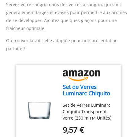
rotation du cône
poussière et des autres
Servez votre sangria dans des verres à sangria, qui sont
garantissent une
particules, ce qui vous
généralement larges et évasés pour permettre aux arômes
quantité de jus plus
permet de l'utiliser à tout
de se développer. Ajoutez quelques glaçons pour une
conséquente PRATIQUE :
moment sans lavage
grâce à son couvercle de
supplémentaire
fraîcheur optimale.
protection, votre presse
RANGEMENT FACILE :
agrumes est toujours
Où trouver la vaisselle adaptée pour une présentation
Grâce à son cordon de
propre Réparabilité 15
rangement, le presse-
parfaite ?
ans, Garantie 2 ans
agrume Ultra Compact
est très facile à ranger
Set de Verres
Luminarc Chiquito
Transparent Verre
Set de Verres Luminarc
(230 ML) (4 Unités)
Chiquito Transparent
verre (230 ml) (4 Unités)
Parois droites lisses Verre
9,57 €
conçu pour une