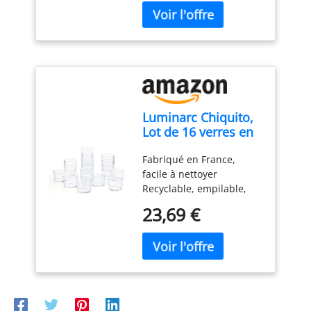
utilisation quotidienne
Luminarc Chiquito,
Lot de 16 verres en
verre Chiquito 23 cl
Fabriqué en France,
facile à nettoyer
Recyclable, empilable,
écologique, 100 %
23,69 €
hygiénique, longue durée
de vie Convient au
réfrigérateur Passe au
lave-vaisselle 16 verres
bas en verre