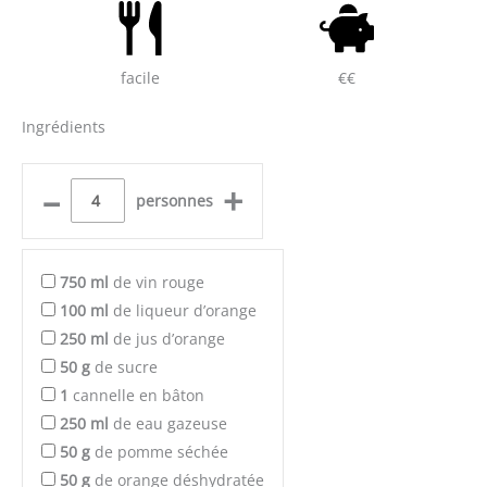
facile
€€
Ingrédients
–
+
personnes
750
ml
de vin rouge
100
ml
de liqueur d’orange
250
ml
de jus d’orange
50
g
de sucre
1
cannelle en bâton
250
ml
de eau gazeuse
50
g
de pomme séchée
50
g
de orange déshydratée