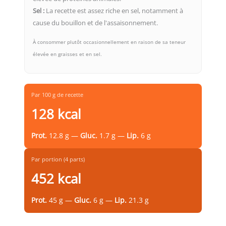
Sel :
La recette est assez riche en sel, notamment à
cause du bouillon et de l'assaisonnement.
À consommer plutôt occasionnellement en raison de sa teneur
élevée en graisses et en sel.
Par 100 g de recette
128 kcal
Prot.
12.8 g —
Gluc.
1.7 g —
Lip.
6 g
Par portion (4 parts)
452 kcal
Prot.
45 g —
Gluc.
6 g —
Lip.
21.3 g