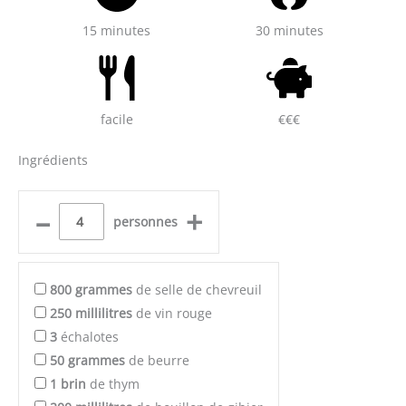
15 minutes
30 minutes
facile
€€€
Ingrédients
–
+
personnes
800
grammes
de selle de chevreuil
250
millilitres
de vin rouge
3
échalotes
50
grammes
de beurre
1
brin
de thym