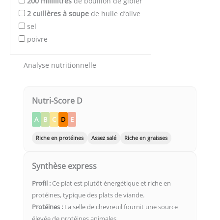
200
millilitres
de bouillon de gibier
2
cuillères à soupe
de huile d’olive
sel
poivre
Analyse nutritionnelle
Nutri-Score D
A
B
C
D
E
Riche en protéines
Assez salé
Riche en graisses
Synthèse express
Profil :
Ce plat est plutôt énergétique et riche en
protéines, typique des plats de viande.
Protéines :
La selle de chevreuil fournit une source
élevée de protéines animales.