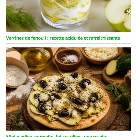
facilite le transport et
convient à la maison, au
bureau, en voyage, en
pique-nique et pour un
usage quotidien
Verrines de fenouil : recette acidulée et rafraîchissante
Mini piadina courgette, feta et olive : une recette