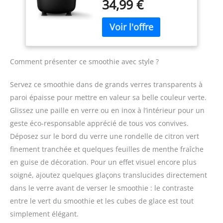
34,99 €
45 secondes. Deux
cuisine GRANDE
vitesses, fonction Pulse et
CAPACITÉ de 570 ML :
jusqu’à 19 000 tours/min
Préparez smoothies,
pour un mixage rapide et
boissons protéinées, jus,
homogène. TAILLE
soupes, compotes en une
FAMILIALE : Blender à
seule fois grâce à son
Comment présenter ce smoothie avec style ?
smoothie pour toute la
volume généreux
famille - Le grand pichet
GARANTIE ÉTENDUE DE 2
Servez ce smoothie dans de grands verres transparents à
de 1,9 litre prépare
ANS : Profitez d'une
paroi épaisse pour mettre en valeur sa belle couleur verte.
jusqu'à 5 portions à la
garantie 2 ans avec SAV
Glissez une paille en verre ou en inox à l’intérieur pour un
fois (verres de 200 ml) -
en France pour une
Gourde nomade incluse
utilisation durable en
geste éco-responsable apprécié de tous vos convives.
TECHNOLOGIE
toute sérénité
Déposez sur le bord du verre une rondelle de citron vert
PROBLEND UNIQUE: avec
finement tranchée et quelques feuilles de menthe fraîche
un moteur, une forme de
en guise de décoration. Pour un effet visuel encore plus
lame et un pichet au
design idéal pour mixer
soigné, ajoutez quelques glaçons translucides directement
et profiter d'une
dans le verre avant de verser le smoothie : le contraste
puissance optimale
entre le vert du smoothie et les cubes de glace est tout
RECETTES
simplement élégant.
PERSONNALISÉES :