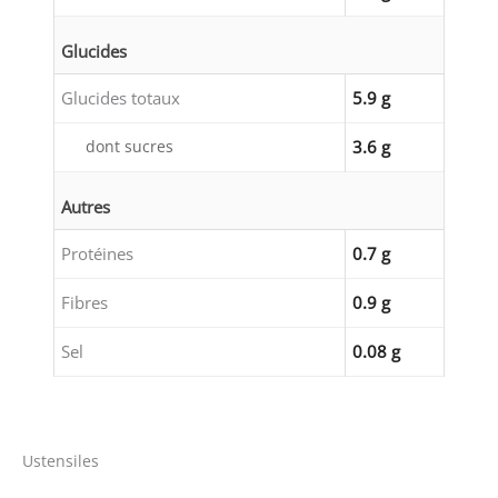
Glucides
Glucides totaux
5.9 g
dont sucres
3.6 g
Autres
Protéines
0.7 g
Fibres
0.9 g
Sel
0.08 g
Ustensiles