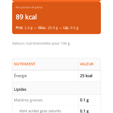
Par portion (4 parts)
89 kcal
Prot.
2.4 g —
Gluc.
20.9 g —
Lip.
0.5 g
Valeurs nutritionnelles pour 100 g
NUTRIMENT
VALEUR
Énergie
25 kcal
Lipides
Matières grasses
0.1 g
dont acides gras saturés
0.1 g