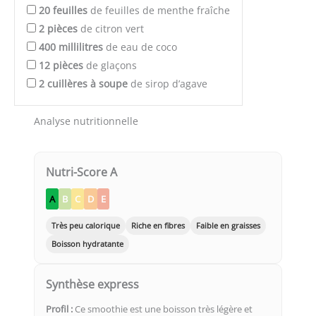
20
feuilles
de feuilles de menthe fraîche
2
pièces
de citron vert
400
millilitres
de eau de coco
12
pièces
de glaçons
2
cuillères à soupe
de sirop d’agave
Analyse nutritionnelle
Nutri-Score A
A
B
C
D
E
Très peu calorique
Riche en fibres
Faible en graisses
Boisson hydratante
Synthèse express
Profil :
Ce smoothie est une boisson très légère et