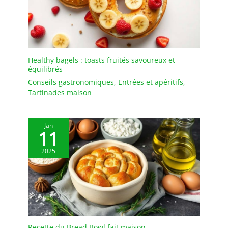
sont fabriqués en acier
inoxydable 18/8 (304) de
qualité supérieure, sans
BPA, ne rouillent pas, ne
s'oxydent pas et ne se
décolorent pas. Ils ne
Healthy bagels : toasts fruités savoureux et
équilibrés
dégagent pas d'odeur de
métal bon marché,
Conseils gastronomiques
,
Entrées et apéritifs
,
n'altèrent pas le goût des
Tartinades maison
boissons chaudes ou
froides et peuvent être
réutilisés à long terme
Jan
11
Finition arrondie : les
deux extrémités de
2025
chaque Pailles Inox ont
subi plusieurs étapes de
polissage fin et
d'arrondissage, pour une
surface lisse et sans
bavures. Le toucher est
doux, n'abîme pas les
Recette du Bread Bowl fait maison