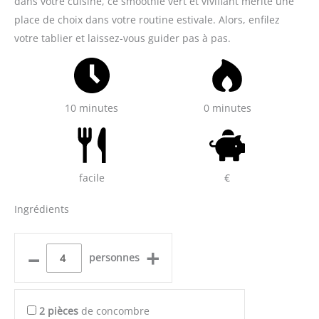
dans votre cuisine, ce smoothie vert et vivifiant mérite une
place de choix dans votre routine estivale. Alors, enfilez
votre tablier et laissez-vous guider pas à pas.
10 minutes
0 minutes
facile
€
Ingrédients
–
+
personnes
2
pièces
de concombre