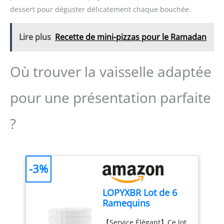
dessert pour déguster délicatement chaque bouchée.
Lire plus
Recette de mini-pizzas pour le Ramadan
Où trouver la vaisselle adaptée
pour une présentation parfaite
?
-3%
LOPYXBR Lot de 6
Ramequins
Ceramique, Moules
【Service Élégant】Ce lot
12,8 cm pour Creme