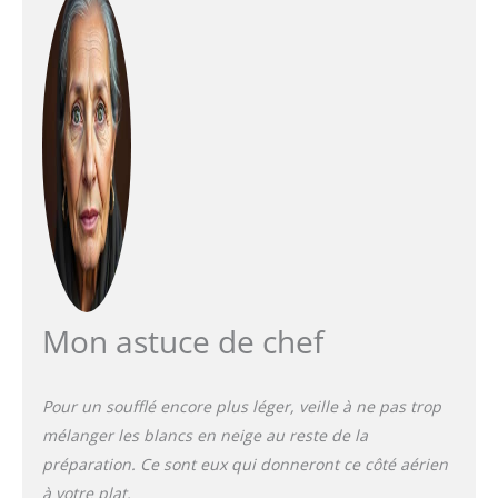
Mon astuce de chef
Pour un soufflé encore plus léger, veille à ne pas trop
mélanger les blancs en neige au reste de la
préparation. Ce sont eux qui donneront ce côté aérien
à votre plat.