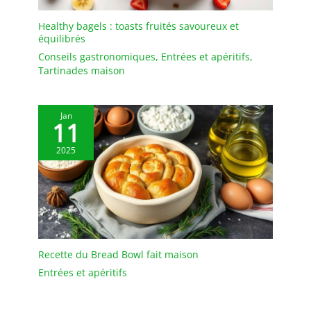
pour créer une ambiance
fascinante. Parfait donne
Healthy bagels : toasts fruités savoureux et
équilibrés
à votre table non
seulement un accroche-
Conseils gastronomiques
,
Entrées et apéritifs
,
regard absolu, mais aussi
Tartinades maison
une atmosphère
harmonieuse. 【Large
utilisation et nettoyage
Jan
11
facile】cet ensemble de
service combiné convient
2025
non seulement pour les
occasions festives, telles
que les fêtes de famille,
les restaurants, les fêtes,
les banquets et autres
locaux commerciaux,
mais aussi pour un usage
Recette du Bread Bowl fait maison
quotidien. 【Cadeaux
impressionnants.】 En
Entrées et apéritifs
tant que cadeau élégant,
le superbe ensemble de