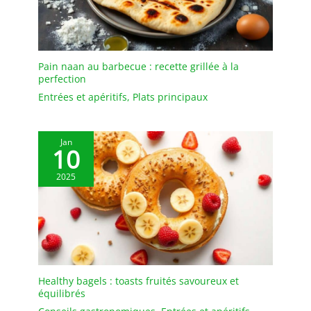
(variété), parfaites pour
solution satisfaisante.
toutes les occasions.
Pain naan au barbecue : recette grillée à la
perfection
Entrées et apéritifs
,
Plats principaux
Jan
10
2025
Healthy bagels : toasts fruités savoureux et
équilibrés