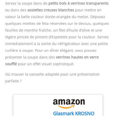
faite en acier inoxydable
une surface sans bavures
Turbomix, gobelet de 800
Servez la soupe dans de
petits bols à verrines transparents
léger, solide et
et ne vous grattera pas
ml
ou dans des
assiettes creuses blanches
pour mettre en
antirouille, elle ne
les mains, même à la
valeur la belle couleur dorée-orangée du melon. Déposez
fondera pas et ne perdra
main. Il suffit de rincer le
pas sa couleur PRATIQUE
filtre à l'eau tiède et au
quelques miettes de feta réservées sur le dessus, quelques
: cette passoire est
savon pour un nettoyage
feuilles de menthe fraîche, un filet d’huile d’olive et une
fournie avec un repose-
complet Fonctions
légère pincée de piment d’Espelette pour la couleur. Servez
bol, une double poignée
Puissantes: Notre
immédiatement à la sortie du réfrigérateur avec une petite
pour un utilisation plus
Passoire Inox est un filtre
confortable et un anneau
cuillère à soupe. Pour un dîner élégant, vous pouvez
indispensable pour la
de suspension
maison et les voyages.
présenter la soupe dans des
verrines hautes en verre
INFORMATIONS UTILES :
Avec un diamètre de
soufflé
pour un effet visuel sophistiqué.
cette passoire fait 15 cm
12cm, il vous permet de
de longueur et dispose
filtrer efficacement
Où trouver la vaisselle adaptée pour une présentation
d'une garantie de 12
l'excès d'huile des
parfaite ?
mois
aliments, soupes, jus,
thés, etc. De plus, notre
Tamis à Mailles, avec son
format compact, est idéal
pour vos grillades en
déplacement Matériaux
Glasmark KROSNO
de Haute Qualité: Notre