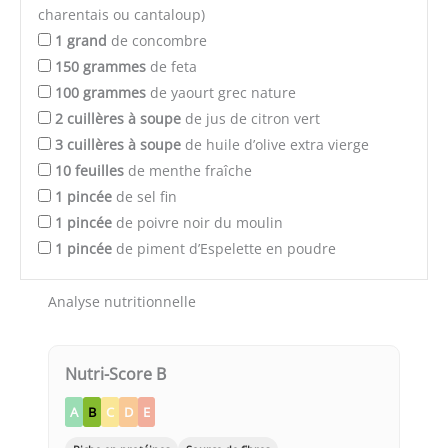
charentais ou cantaloup)
1
grand
de concombre
150
grammes
de feta
100
grammes
de yaourt grec nature
2
cuillères à soupe
de jus de citron vert
3
cuillères à soupe
de huile d’olive extra vierge
10
feuilles
de menthe fraîche
1
pincée
de sel fin
1
pincée
de poivre noir du moulin
1
pincée
de piment d’Espelette en poudre
Analyse nutritionnelle
Nutri-Score B
A
B
C
D
E