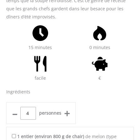
temps que la soupe refroidisse. C’est ce genre de recette
que les grands chefs gardent dans leur besace pour les
dîners d’été improvisés.
15 minutes
0 minutes
facile
€
Ingrédients
–
+
personnes
1
entier (environ 800 g de chair)
de melon (type