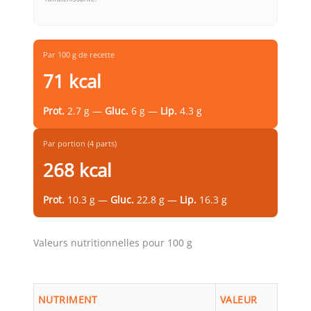
Par 100 g de recette
71 kcal
Prot.
2.7 g —
Gluc.
6 g —
Lip.
4.3 g
Par portion (4 parts)
268 kcal
Prot.
10.3 g —
Gluc.
22.8 g —
Lip.
16.3 g
Valeurs nutritionnelles pour 100 g
NUTRIMENT
VALEUR