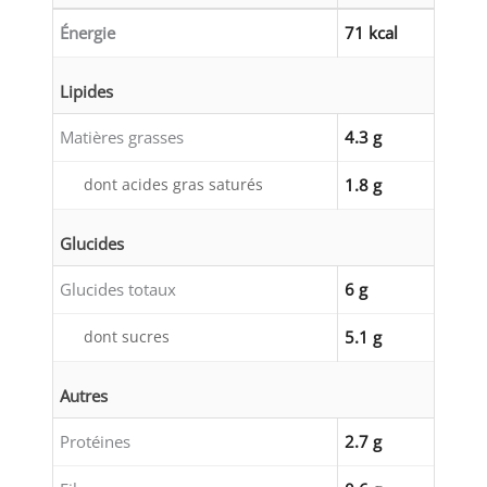
Énergie
71 kcal
Lipides
Matières grasses
4.3 g
dont acides gras saturés
1.8 g
Glucides
Glucides totaux
6 g
dont sucres
5.1 g
Autres
Protéines
2.7 g