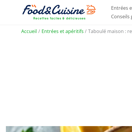
Aller
Entrées e
au
Conseils
contenu
Accueil
Entrées et apéritifs
Taboulé maison : rec