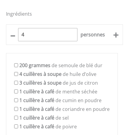
Ingrédients
–
+
personnes
200
grammes
de semoule de blé dur
4
cuillères à soupe
de huile d’olive
3
cuillères à soupe
de jus de citron
1
cuillère à café
de menthe séchée
1
cuillère à café
de cumin en poudre
1
cuillère à café
de coriandre en poudre
1
cuillère à café
de sel
1
cuillère à café
de poivre