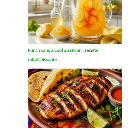
Punch sans alcool au citron : recette
rafraîchissante