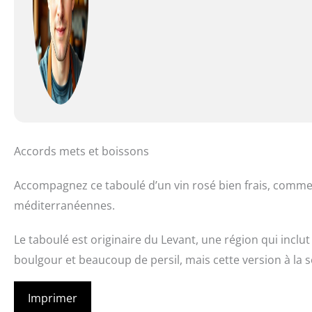
Accords mets et boissons
Accompagnez ce taboulé d’un vin rosé bien frais, comme
méditerranéennes.
Le taboulé est originaire du Levant, une région qui inclut 
boulgour et beaucoup de persil, mais cette version à la s
Imprimer