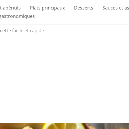
t apéritifs
Plats principaux
Desserts
Sauces et a
 gastronomiques
ette facile et rapide