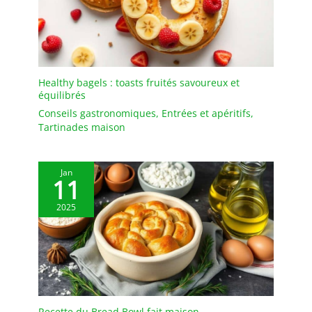
Multifonction : les bols
en terre cuite peuvent
non seulement être
utilisés comme bols de
riz, mais peuvent
également être utilisés
Healthy bagels : toasts fruités savoureux et
équilibrés
pour faire des légumes
cuits à la vapeur, de la
Conseils gastronomiques
,
Entrées et apéritifs
,
viande cuite à la vapeur,
Tartinades maison
des desserts et
également des ragoûts.
Connt pour la maison, les
Jan
11
fêtes, les restaurants et
beaucoup d'autres
2025
occasions. Veuillez noter :
si le produit est
endommagé à la
réception, vous pouvez
trouver un service client
pour un ou un échange.
Recette du Bread Bowl fait maison