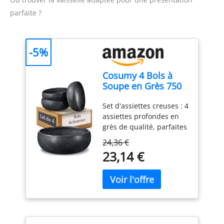
parfaite ?
-5%
Cosumy 4 Bols à
Soupe en Grès 750
ml – Assiette Creuse
Set d'assiettes creuses : 4
– Petit Déjeuner
assiettes profondes en
grès de qualité, parfaites
pour les pâtes,
24,36 €
spaghettis ou soupes.
23,14 €
Diamètre : 16 cm |
Hauteur : 6,5 cm. Idéales
pour les plaisirs du
quotidien. Robustes &
pratiques : Fabriquées en
grès épais – stables,
agréables en main et