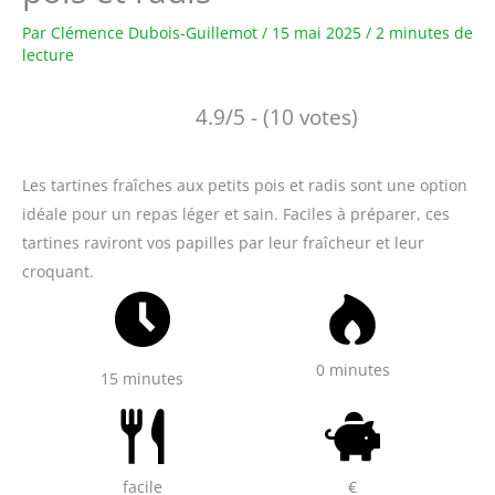
Par
Clémence Dubois-Guillemot
/
15 mai 2025
/
2 minutes de
lecture
4.9/5 - (10 votes)
Les tartines fraîches aux petits pois et radis sont une option
idéale pour un repas léger et sain. Faciles à préparer, ces
tartines raviront vos papilles par leur fraîcheur et leur
croquant.
0 minutes
15 minutes
facile
€