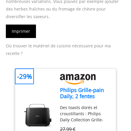
nombreuses variations. Vous pouvez par exemple ajouter
des herbes fraîches ou du fromage de chèvre pour
diversifier les saveurs.
Imprimer
Où trouver le matériel de cuisine nécessaire pour ma
recette ?
-29%
Philips Grille-pain
Daily, 2 fentes
larges, 8 réglages,
Des toasts dorés et
830W, Noir
croustillants : Philips
Daily Collection Grille-
pain pour du pain
27,99 €