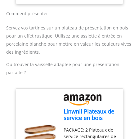
LISIBLE : Avec de grands
l'arrêt automatique pour
boutons faciles à lire et à
éviter les courts-circuits
Comment présenter
utiliser, conçus pour
Nettoyage simple : le
tous. THERMOSTAT 7
tiroir ramasse-miettes
Servez vos tartines sur un plateau de présentation en bois
NIVEAUX & BOUTON
amovible se vide et se
pour un effet rustique. Utilisez une assiette à entrée en
ARRÊT : Ajustez le dorage
remet en place
porcelaine blanche pour mettre en valeur les couleurs vives
de votre grille-pain selon
facilement - Le couvercle
vos préférences, du léger
anti-poussière empêche
des ingrédients.
toasté au bien
la poussière d'entrer
croustillant, pour un
dans les fentes entre les
Où trouver la vaisselle adaptée pour une présentation
résultat sur-mesure à
utilisations
parfaite ?
chaque utilisation.
SURÉLÉVATION PRATIQUE
: Levier pour retirer
même les petites
tranches. TIROIR
RAMASSE-MIETTES : Pour
Linwnil Plateaux de
un entretien facile et
service en bois
rapide. RÉPARABILITÉ 15
29x10 cm Assiettes
ANS AU JUSTE PRIX :
PACKAGE: 2 Plateaux de
ovales en bois pour
Produit réparable dans
service rectangulaires de
charcuterie,