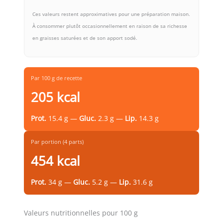
Ces valeurs restent approximatives pour une préparation maison.
À consommer plutôt occasionnellement en raison de sa richesse
en graisses saturées et de son apport sodé.
Par 100 g de recette
205 kcal
Prot.
15.4 g —
Gluc.
2.3 g —
Lip.
14.3 g
Par portion (4 parts)
454 kcal
Prot.
34 g —
Gluc.
5.2 g —
Lip.
31.6 g
Valeurs nutritionnelles pour 100 g