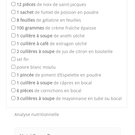
12
pièces
de noix de saint-jacques
1
sachet
de fumet de poisson en poudre
8
feuilles
de gélatine en feuilles
100
grammes
de crème fraîche épaisse
1
cuillère à soupe
de aneth séché
1
cuillère à café
de estragon séché
2
cuillères à soupe
de jus de citron en bouteille
sel fin
poivre blanc moulu
1
pincée
de piment d’Espelette en poudre
1
cuillère à soupe
de câpres en bocal
6
pièces
de cornichons en bocal
3
cuillères à soupe
de mayonnaise en tube ou bocal
Analyse nutritionnelle