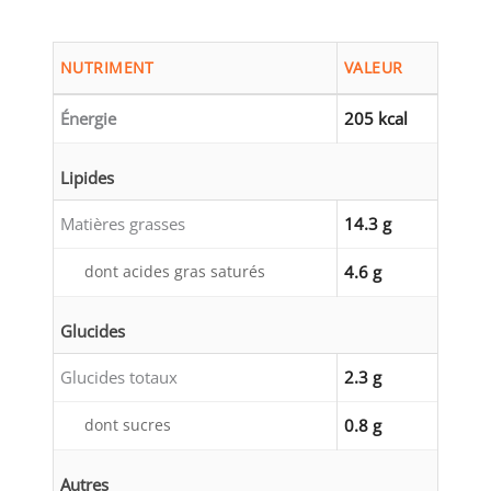
NUTRIMENT
VALEUR
Énergie
205 kcal
Lipides
Matières grasses
14.3 g
dont acides gras saturés
4.6 g
Glucides
Glucides totaux
2.3 g
dont sucres
0.8 g
Autres