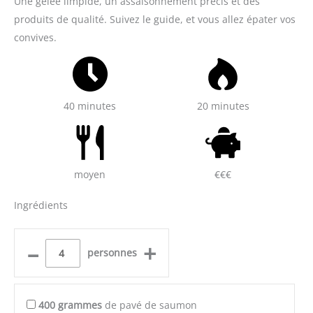
Une gelée limpide, un assaisonnement précis et des
produits de qualité. Suivez le guide, et vous allez épater vos
convives.
40 minutes
20 minutes
moyen
€€€
Ingrédients
–
+
personnes
400
grammes
de pavé de saumon