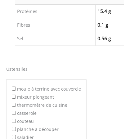
Protéines
15.4 g
Fibres
0.1 g
Sel
0.56 g
Ustensiles
moule à terrine avec couvercle
mixeur plongeant
thermomètre de cuisine
casserole
couteau
planche à découper
saladier