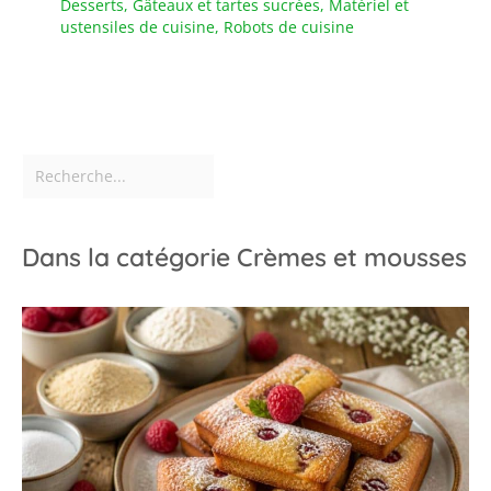
Desserts
,
Gâteaux et tartes sucrées
,
Matériel et
pour gagner de la place
ustensiles de cuisine
,
Robots de cuisine
et faciles à transporter
Dans la catégorie Crèmes et mousses