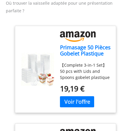
Où trouver la vaisselle adaptée pour une présentation
parfaite ?
Primasage 50 Pièces
Gobelet Plastique
avec Couvercle,
【Complete 3-in-1 Set】
Verrine Plastique
50 pcs with Lids and
Réutilisable 160ml,
Spoons gobelet plastique
Verrine Dessert
Ce set contient 50
pour Crème Glacée
19,19 €
gobelets en plastique
Pudding Mousse
robustes (160ml/5 oz), 50
Party Pique - Nique
couvercles transparents
et 50 petites cuillères,
parfaits pour servir avec
style lors de fêtes, de
mariages, d'anniversaires