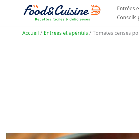
Aller
Entrées e
au
Conseils
contenu
Accueil
Entrées et apéritifs
Tomates cerises poê