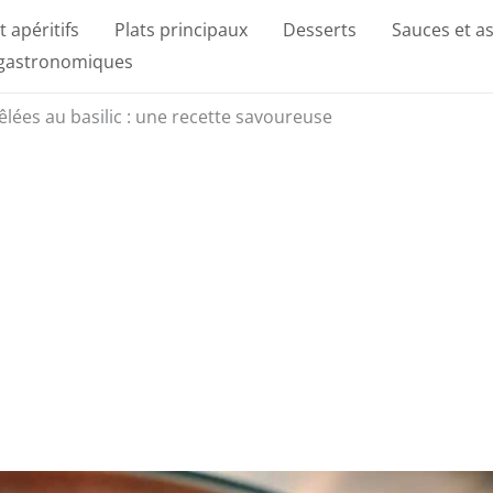
t apéritifs
Plats principaux
Desserts
Sauces et a
 gastronomiques
lées au basilic : une recette savoureuse