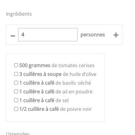
Ingrédients
–
+
personnes
500
grammes
de tomates cerises
3
cuillères à soupe
de huile d’olive
1
cuillère à café
de basilic séché
1
cuillère à café
de ail en poudre
1
cuillère à café
de sel
1/2
cuillère à café
de poivre noir
Ustensiles