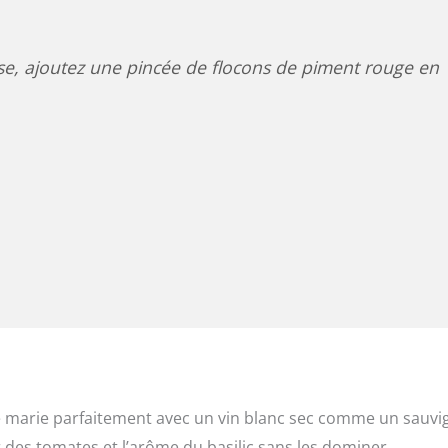
se, ajoutez une pincée de flocons de piment rouge en
.
se marie parfaitement avec un vin blanc sec comme un sauv
des tomates et l’arôme du basilic sans les dominer.