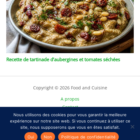
Recette de tartinade d’aubergines et tomates séchées
Copyright © 2026 Food and Cuisine
A propos
Contact
Plan du site
Nous utilisons des cookies pour vous garantir la meilleure
expérience sur notre site web. Si vous continuez à utiliser ce
Mentions légales
site, nous supposerons que vous en êtes satisfait.
Politique de confidentialité
Oui
Non
Politique de confidentialité