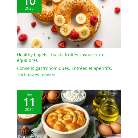
10
whisky. Agitez
doucement le verre pour
2025
mélanger pleinement les
saveurs et savourez ce
moment entre amis. 【Le
souci du détail pour votre
plus grand plaisir】Ces
verres à brandy de luxe
sont lisses et
Healthy bagels : toasts fruités savoureux et
équilibrés
sophistiqués. Leur ligne
est parfaitement
Conseils gastronomiques
,
Entrées et apéritifs
,
incurvée, esthétique et
Tartinades maison
facile à tenir. Leur base
est épaissie et
suffisamment lourde
Jan
11
pour éviter qu'ils ne se
renversent.
2025
Rigoureusement testés et
certifiés SGS et MSDS, ces
verres sont sans BPA et
sans plomb, pour une
tranquillité d'esprit à