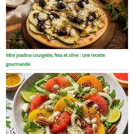
verre étant soufflé à la
main sa capacité
spécifique peut varier
légèrement.
【L'engagement de
DUJUST】 : DUJUST
s'engage à fournir des
produits et services
exceptionnels à ses
Mini piadina courgette, feta et olive : une recette
clients. Si vous constatez
gourmande
que des pièces
manquent ou sont
endommagées pendant
le transport, veuillez
nous contacter sans
délai. Nous vous
aiderons à résoudre le
problème.