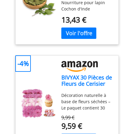
Nourriture pour lapin
plus grande
Cochon d'Inde
13,43 €
-4%
BIVYAX 30 Pièces de
Fleurs de Cerisier
Décoration
Décoration naturelle à
Naturelles Séchées,
base de fleurs séchées –
Mélange de Variétés
Le paquet contient 30
de Fleurs Pressées
véritables fleurs séchées
pour Décoration de
9,99 €
de différentes tailles et
Gâteaux, Pâtisserie,
9,59 €
formes. Ces fleurs
Cocktails et
séchées polyvalentes
Artisanat DIY