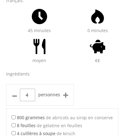
français.
45 minutes
0 minutes
moyen
€€
Ingrédients
–
+
personnes
800
grammes
de abricots au sirop en conserve
8
feuilles
de gélatine en feuilles
4
cuillères à soupe
de kirsch