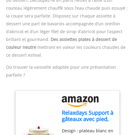
du dessert. Découpez-le en parts nettes à l’aide d’un
thermomètre de cuisson
la mesure ; plage de
couteau légèrement chauffé sous l’eau chaude puis essuyé :
figurant sur l'emballage
température : -50 ℃ ~
la coupe sera parfaite. Disposez sur chaque assiette à
vous permet d'obtenir la
300 ℃ Économie
dessert une part de bavarois accompagnée d’un oreillon
cuisson souhaitée
d'énergie : Fonction
AFFICHAGE CHANGEABLE
d’abricot et d’un léger filet de sirop d’abricot pour l’aspect
d'arrêt automatique
: L'écran LCD rétroéclairé,
intégrée, le thermometre
brillant et gourmand.
Des assiettes plates à dessert de
large et facile à lire, vous
patisserie s'éteindra
couleur neutre
mettront en valeur les couleurs chaudes de
permet de lire clairement
automatiquement après
ce dessert estival.
les températures dans
10 minutes d'inactivité ;
l'obscurité ou lorsque la
et il peut basculer entre
Où trouver la vaisselle adaptée pour une présentation
fumée envahit l'air !
Celsius et Fahrenheit lors
parfaite ?
L'affichage commutable
de la mesure de la
pivote automatiquement
température. Plusieurs
en fonction de la façon
Méthodes de Stockage :
dont le thermomètre
Les thermometre cuisson
numérique est tenu, ce
à lecture instantanée ont
qui vous permet de lire
des trous de suspension,
Relaxdays Support à
les chiffres dans
qui peuvent être
gâteaux avec pied,
n'importe quelle
facilement accrochés à
céramique, H x D :
direction, ce qui est
des crochets ou à des
Design : plateau blanc en
10 x 32 cm, plateau
pratique pour les
cordes de cuisine ; le