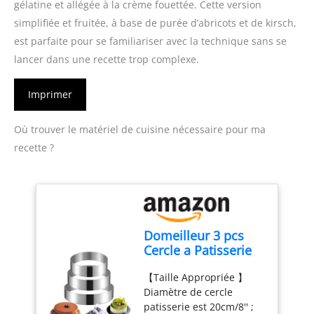
gélatine et allégée à la crème fouettée. Cette version
simplifiée et fruitée, à base de purée d’abricots et de kirsch,
est parfaite pour se familiariser avec la technique sans se
lancer dans une recette trop complexe.
Imprimer
Où trouver le matériel de cuisine nécessaire pour ma
recette ?
Domeilleur 3 pcs
Cercle a Patisserie
20 23 26 cm, Cadre
【Taille Appropriée 】
Pâtissier Rond INOX
Diamètre de cercle
Argent, Moule
patisserie est 20cm/8'' ;
Cercle à Gateau