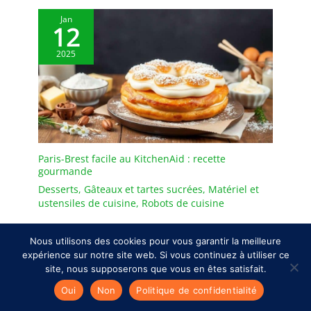
Jan
12
2025
Paris-Brest facile au KitchenAid : recette
gourmande
Desserts
,
Gâteaux et tartes sucrées
,
Matériel et
ustensiles de cuisine
,
Robots de cuisine
Nous utilisons des cookies pour vous garantir la meilleure
expérience sur notre site web. Si vous continuez à utiliser ce
site, nous supposerons que vous en êtes satisfait.
Oui
Non
Politique de confidentialité