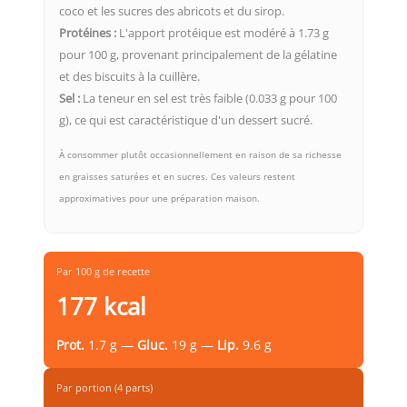
coco et les sucres des abricots et du sirop.
Protéines :
L'apport protéique est modéré à 1.73 g
pour 100 g, provenant principalement de la gélatine
et des biscuits à la cuillère.
Sel :
La teneur en sel est très faible (0.033 g pour 100
g), ce qui est caractéristique d'un dessert sucré.
À consommer plutôt occasionnellement en raison de sa richesse
en graisses saturées et en sucres. Ces valeurs restent
approximatives pour une préparation maison.
Par 100 g de recette
177 kcal
Prot.
1.7 g —
Gluc.
19 g —
Lip.
9.6 g
Par portion (4 parts)