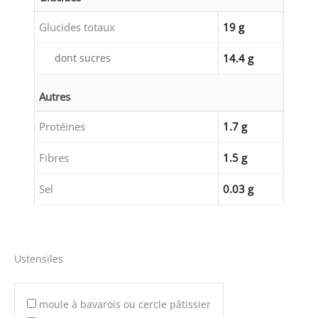
Glucides totaux
19 g
dont sucres
14.4 g
Autres
Protéines
1.7 g
Fibres
1.5 g
Sel
0.03 g
Ustensiles
moule à bavarois ou cercle pâtissier