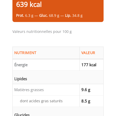
639 kcal
Prot.
6.3 g —
Gluc.
68.9 g —
Lip.
34.8 g
Valeurs nutritionnelles pour 100 g
NUTRIMENT
VALEUR
Énergie
177 kcal
Lipides
Matières grasses
9.6 g
dont acides gras saturés
8.5 g
Glucides