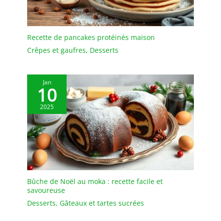
un usage intensif en
cuisine professionnelle
comme chez les
passionnés, il
Recette de pancakes protéinés maison
accompagne
Crêpes et gaufres
,
Desserts
durablement vos
pâtisseries. FABRICATION
FRANÇAISE : Labellisée
Jan
Entreprise du Patrimoine
10
Vivant, la marque Gobel
fabrique en France son
2025
cercle à vacherin grâce à
un savoir-faire transmis
de génération en
génération. <b> Garantie
</b>: 1 an(s)
Bûche de Noël au moka : recette facile et
savoureuse
Desserts
,
Gâteaux et tartes sucrées