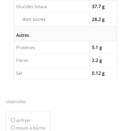
Glucides totaux
37.7 g
dont sucres
28.2 g
Autres
Protéines
5.1 g
Fibres
2.2 g
Sel
0.12 g
Ustensiles
airfryer
moule à bûche