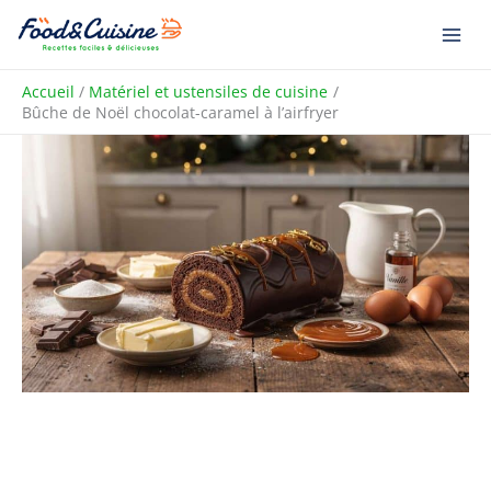
Aller
R
au
e
contenu
c
Accueil
Matériel et ustensiles de cuisine
h
Bûche de Noël chocolat-caramel à l’airfryer
e
r
c
h
e
r