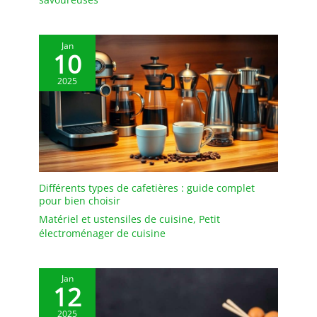
Jan
10
2025
Différents types de cafetières : guide complet
pour bien choisir
Matériel et ustensiles de cuisine
,
Petit
électroménager de cuisine
Jan
12
2025