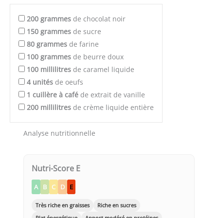
200
grammes
de chocolat noir
150
grammes
de sucre
80
grammes
de farine
100
grammes
de beurre doux
100
millilitres
de caramel liquide
4
unités
de oeufs
1
cuillère à café
de extrait de vanille
200
millilitres
de crème liquide entière
Analyse nutritionnelle
Nutri-Score E
A
B
C
D
E
Très riche en graisses
Riche en sucres
Plat énergétique
Apport modéré en protéines