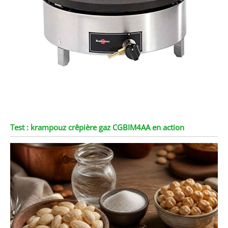
Test : krampouz crêpière gaz CGBIM4AA en action