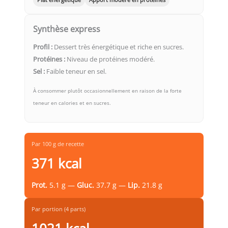
Synthèse express
Profil :
Dessert très énergétique et riche en sucres.
Protéines :
Niveau de protéines modéré.
Sel :
Faible teneur en sel.
À consommer plutôt occasionnellement en raison de la forte
teneur en calories et en sucres.
Par 100 g de recette
371 kcal
Prot.
5.1 g —
Gluc.
37.7 g —
Lip.
21.8 g
Par portion (4 parts)