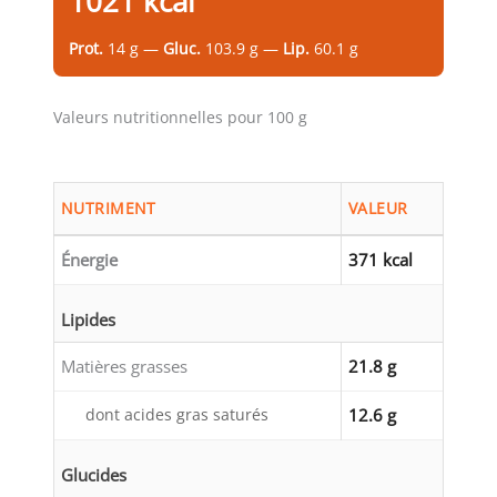
1021 kcal
Prot.
14 g —
Gluc.
103.9 g —
Lip.
60.1 g
Valeurs nutritionnelles pour 100 g
NUTRIMENT
VALEUR
Énergie
371 kcal
Lipides
Matières grasses
21.8 g
dont acides gras saturés
12.6 g
Glucides