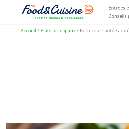
Aller
Entrées e
au
Conseils
contenu
Accueil
Plats principaux
Butternut sautée aux é