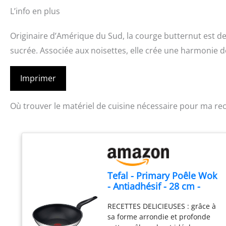
L’info en plus
Originaire d’Amérique du Sud, la courge butternut est d
sucrée. Associée aux noisettes, elle crée une harmonie 
Imprimer
Où trouver le matériel de cuisine nécessaire pour ma rec
Tefal - Primary Poêle Wok
- Antiadhésif - 28 cm -
Inox
RECETTES DELICIEUSES : grâce à
sa forme arrondie et profonde