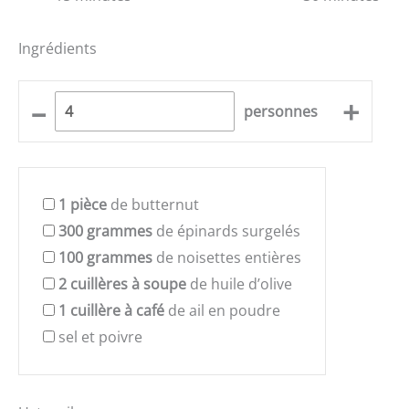
Ingrédients
–
+
personnes
1
pièce
de butternut
300
grammes
de épinards surgelés
100
grammes
de noisettes entières
2
cuillères à soupe
de huile d’olive
1
cuillère à café
de ail en poudre
sel et poivre