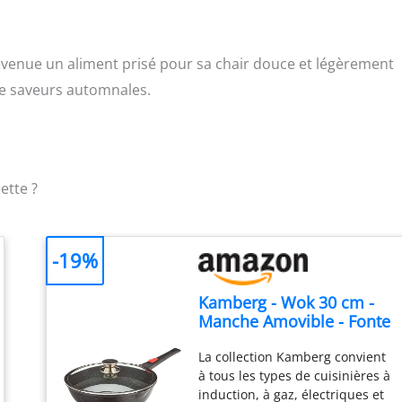
evenue un aliment prisé pour sa chair douce et légèrement
de saveurs automnales.
ette ?
-19%
Kamberg - Wok 30 cm -
Manche Amovible - Fonte
d'Aluminium -
La collection Kamberg convient
Revêtement pierre -
à tous les types de cuisinières à
Couvercle en Verre - Tous
induction, à gaz, électriques et
Feux dont Induction -