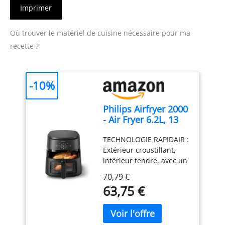
Imprimer
Où trouver le matériel de cuisine nécessaire pour ma
recette ?
-10%
Philips Airfryer 2000
- Air Fryer 6.2L, 13
modes, écran
TECHNOLOGIE RAPIDAIR :
tactile, Noir
Extérieur croustillant,
intérieur tendre, avec un
minimum d'huile. Le fond
70,79 €
en étoile du Airfryer
63,75 €
Philips assure un flux
d'air parfait pour une
cuisson toujours rapide
et savoureuse. CUISSON