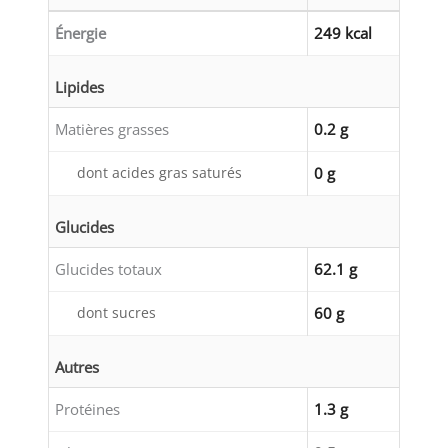
Énergie
249 kcal
Lipides
Matières grasses
0.2 g
dont acides gras saturés
0 g
Glucides
Glucides totaux
62.1 g
dont sucres
60 g
Autres
Protéines
1.3 g