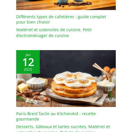
pour garder les aliments
frais au réfrigérateur ou
transporter des repas
Différents types de cafetières : guide complet
pour bien choisir
sans déversement. Les
ramequins empilables
Matériel et ustensiles de cuisine
,
Petit
aident à économiser de
électroménager de cuisine
l'espace et à garder vos
armoires propres et bien
rangées. Élégance de
Jan
12
ferme surélevée : ces
élégants ramequins en
2025
céramique pour soufflé
ou crème brûlée
apportent une
sophistication
intemporelle grâce à des
courbes raffinées et des
textures en relief.
Paris-Brest facile au KitchenAid : recette
Chaque pièce présente
gourmande
des détails uniques
Desserts
,
Gâteaux et tartes sucrées
,
Matériel et
fabriqués à la main,