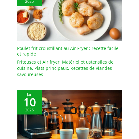
2025
cm, 140 ml) sont parfaits
pour les portions
individuelles. Qu'il
s'agisse d'un gâteau,
d'une quiche, d'une
mousse au chocolat, de
la confiture, du fromage,
Poulet frit croustillant au Air Fryer : recette facile
du soufflé ou d'une
et rapide
crème brûlée classique,
Friteuses et Air fryer
,
Matériel et ustensiles de
ces petits ramequins
cuisine
,
Plats principaux
,
Recettes de viandes
sont très polyvalents et
savoureuses
parfaits pour préparer
une variété de desserts.
Couvercle en silicone
Jan
Fresh-Lock et conception
10
peu encombrante :
2025
chaque ramequin est
livré avec un couvercle
en silicone bien ajusté
qui crée un joint
hermétique — parfait