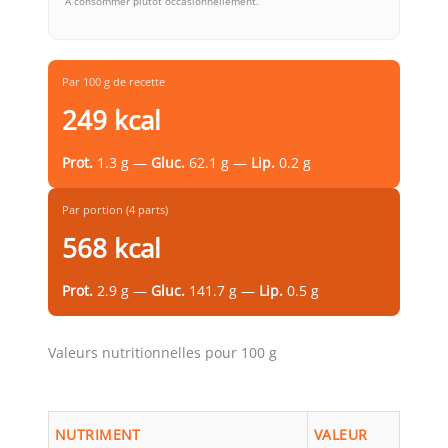
À consommer plutôt occasionnellement.
Par 100 g de recette
249 kcal
Prot.
1.3 g —
Gluc.
62.1 g —
Lip.
0.2 g
Par portion (4 parts)
568 kcal
Prot.
2.9 g —
Gluc.
141.7 g —
Lip.
0.5 g
Valeurs nutritionnelles pour 100 g
NUTRIMENT
VALEUR