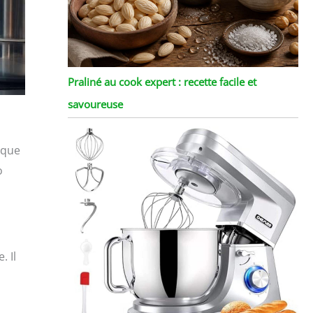
Praliné au cook expert : recette facile et
savoureuse
aque
o
. Il