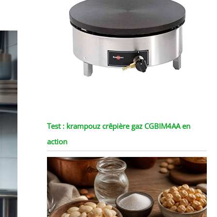
Test : krampouz crêpière gaz CGBIM4AA en
action