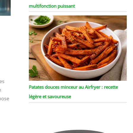
multifonction puissant
des
Patates douces minceur au Airfryer : recette
e
légère et savoureuse
opose