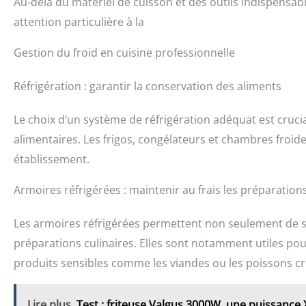
Au-delà du matériel de cuisson et des outils indispensab
attention particulière à la
Gestion du froid en cuisine professionnelle
Réfrigération : garantir la conservation des aliments
Le choix d’un système de réfrigération adéquat est cruc
alimentaires. Les frigos, congélateurs et chambres froid
établissement.
Armoires réfrigérées : maintenir au frais les préparations
Les armoires réfrigérées permettent non seulement de st
préparations culinaires. Elles sont notamment utiles pour
produits sensibles comme les viandes ou les poissons cr
Lire plus
Test : friteuse Valgus 3000W, une puissance 