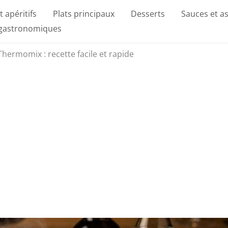
t apéritifs
Plats principaux
Desserts
Sauces et a
 gastronomiques
ermomix : recette facile et rapide