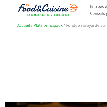
Aller
Entrées e
au
Conseils
contenu
Accueil
Plats principaux
Fondue savoyarde au Th