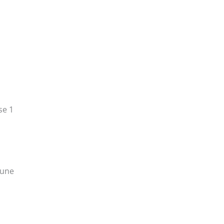
se 1
’une