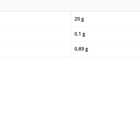
20 g
0.1 g
0.89 g