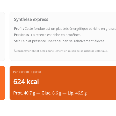
Synthèse express
Profil :
Cette fondue est un plat très énergétique et riche en graisse
Protéines :
La recette est riche en protéines.
Sel :
Ce plat présente une teneur en sel relativement élevée.
À consommer plutôt occasionnellement en raison de sa richesse calorique.
Par portion (4 parts)
624 kcal
Prot.
40.7 g —
Gluc.
6.6 g —
Lip.
46.5 g