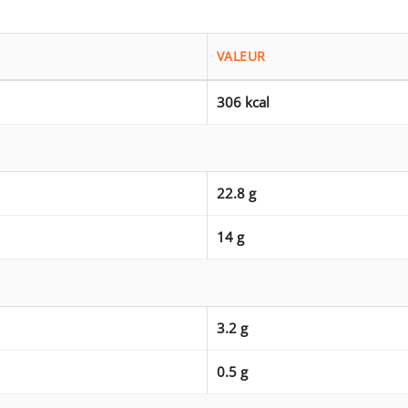
VALEUR
306 kcal
22.8 g
14 g
3.2 g
0.5 g