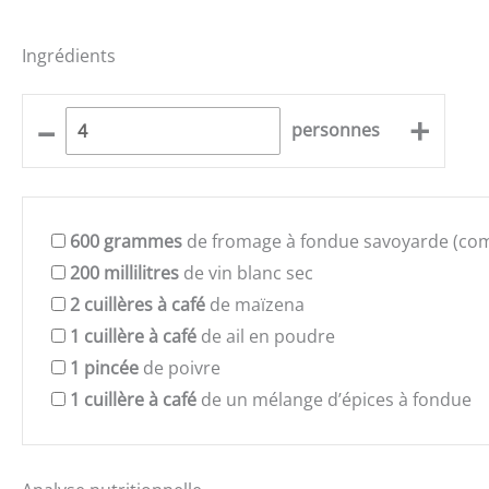
Ingrédients
–
+
personnes
600
grammes
de fromage à fondue savoyarde (com
200
millilitres
de vin blanc sec
2
cuillères à café
de maïzena
1
cuillère à café
de ail en poudre
1
pincée
de poivre
1
cuillère à café
de un mélange d’épices à fondue