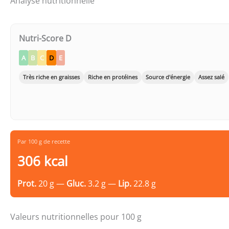
Analyse nutritionnelle
Nutri-Score D
A
B
C
D
E
Très riche en graisses
Riche en protéines
Source d'énergie
Assez salé
Par 100 g de recette
306 kcal
Prot.
20 g —
Gluc.
3.2 g —
Lip.
22.8 g
Valeurs nutritionnelles pour 100 g