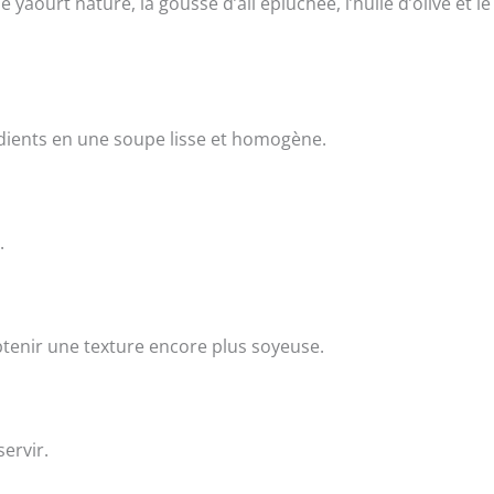
aourt nature, la gousse d’ail épluchée, l’huile d’olive et le
édients en une soupe lisse et homogène.
.
btenir une texture encore plus soyeuse.
ervir.