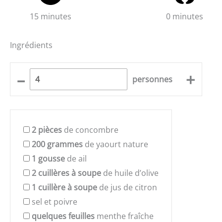
15 minutes
0 minutes
Ingrédients
–
+
personnes
2
pièces
de concombre
200
grammes
de yaourt nature
1
gousse
de ail
2
cuillères à soupe
de huile d’olive
1
cuillère à soupe
de jus de citron
sel et poivre
quelques feuilles
menthe fraîche