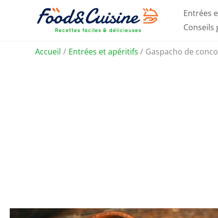
Aller
Entrées e
au
Conseils
contenu
Accueil
Entrées et apéritifs
Gaspacho de concomb