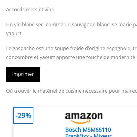
Accords mets et vins
Un vin blanc sec, comme un sauvignon blanc, se marie p
yaourt.
Le gaspacho est une soupe froide d’origine espagnole, t
concombre et yaourt apporte une touche de modernité à c
Imprimer
Où trouver le matériel de cuisine nécessaire pour ma rec
-29%
Bosch MSM66110
ErgoMixx - Mixeur