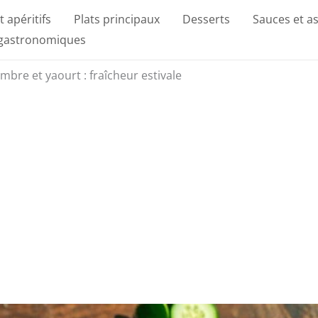
t apéritifs
Plats principaux
Desserts
Sauces et a
 gastronomiques
re et yaourt : fraîcheur estivale