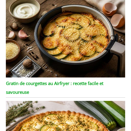
les types de viande,
comme le steak, le poulet
et la côtelette de porc.
Ces couteaux à steak sont
parfaits comme cadeau.
Si vous cherchez un
moyen élégant et
pratique de rendre
quelque chose à vos amis
et à votre famille, alors
cet ensemble de
couteaux à steak
dentelés est votre
Gratin de courgettes au Airfryer : recette facile et
premier choix !
savoureuse