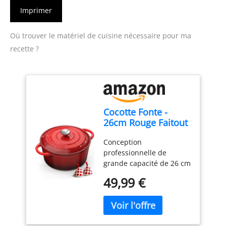
Imprimer
Où trouver le matériel de cuisine nécessaire pour ma
recette ?
Cocotte Fonte -
26cm Rouge Faitout
Marmite Four
Conception
Hollandais avec
professionnelle de
Couvercle, Topbooc
grande capacité de 26 cm
5L Dutch Oven
: Pesant environ 5 kg,
Émaillée
49,99 €
Topbooc casserole ronde
Compatible
classique de 26 cm de
Induction, Gaz,
diamètre et de
Four, Casserole
profondeur appropriée
pour Braiser