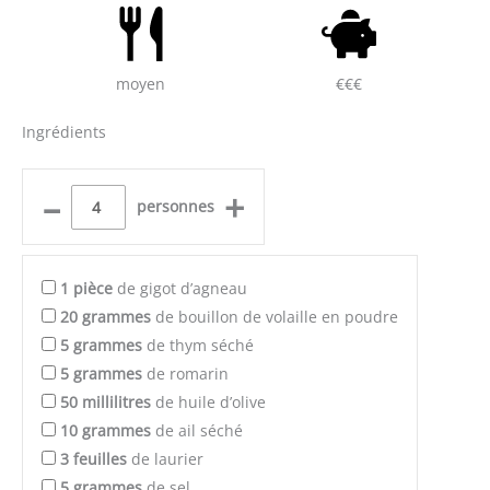
moyen
€€€
Ingrédients
–
+
personnes
1
pièce
de gigot d’agneau
20
grammes
de bouillon de volaille en poudre
5
grammes
de thym séché
5
grammes
de romarin
50
millilitres
de huile d’olive
10
grammes
de ail séché
3
feuilles
de laurier
5
grammes
de sel