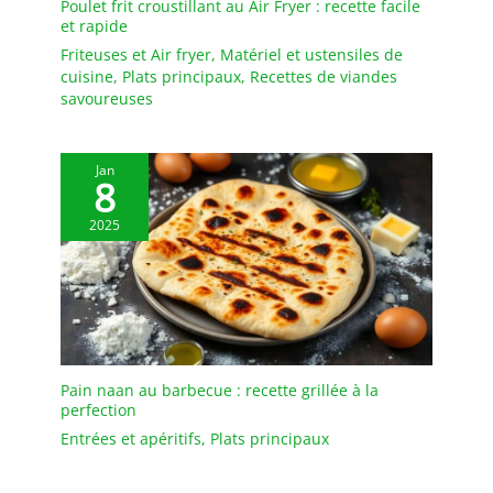
Poulet frit croustillant au Air Fryer : recette facile
remplacement gratuit si
stocker et les rendre
et rapide
les plateaux arrivent
excellents pour le pique-
Friteuses et Air fryer
,
Matériel et ustensiles de
cassés
nique, les fêtes ou
cuisine
,
Plats principaux
,
Recettes de viandes
l'utilisation quotidienne.
savoureuses
[Multifonctionnel]
Convient à une largeur
de nourriture et de
Jan
boisson, ces cuillères
8
sont un ajout polyvalent
2025
à votre cuisine ou
cuisine.
Pain naan au barbecue : recette grillée à la
perfection
Entrées et apéritifs
,
Plats principaux