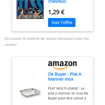
chevreuil
1,29 €
Où trouver le matériel de cuisine nécessaire pour ma
recette ?
De Buyer - Plat A
Mariner inox
#Outdoor
PLAT MULTI-USAGE : Le
30X25X4.3Cm -
plat à mariner en inox De
Large - 3283.30,
Buyer peut être utilisé à
Argenté
la fois comme plat de