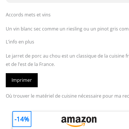
Accords mets et vins
Un vin blanc sec comme un riesling ou un pinot gris comp
L’info en plus
Le jarret de porc au chou est un classique de la cuisine 
et de l’est de la France.
Imprimer
Où trouver le matériel de cuisine nécessaire pour ma rec
-14%