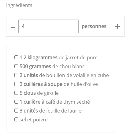
Ingrédients
–
+
personnes
1.2
kilogrammes
de jarret de porc
500
grammes
de chou blanc
2
unités
de bouillon de volaille en cube
2
cuillères à soupe
de huile d’olive
5
clous
de girofle
1
cuillère à café
de thym séché
3
unités
de feuille de laurier
sel et poivre