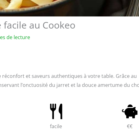
e facile au Cookeo
es de lecture
e réconfort et saveurs authentiques à votre table. Grâce au
onservant l’onctuosité du jarret et la douce amertume du ch
facile
€€