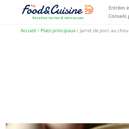
Aller
Entrées e
au
Conseils
contenu
Accueil
Plats principaux
Jarret de porc au chou 