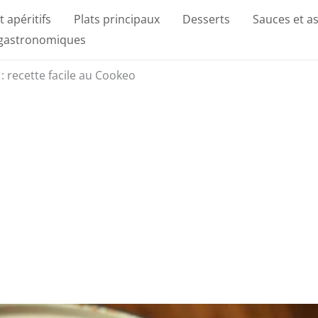
t apéritifs
Plats principaux
Desserts
Sauces et a
 gastronomiques
: recette facile au Cookeo