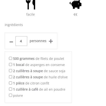
facile
€€
Ingrédients
–
+
personnes
500
grammes
de filets de poulet
1
bocal
de asperges en conserve
2
cuillères à soupe
de sauce soja
2
cuillères à soupe
de huile d’olive
1
pièce
de citron confit
1
cuillère à café
de ail en poudre
poivre