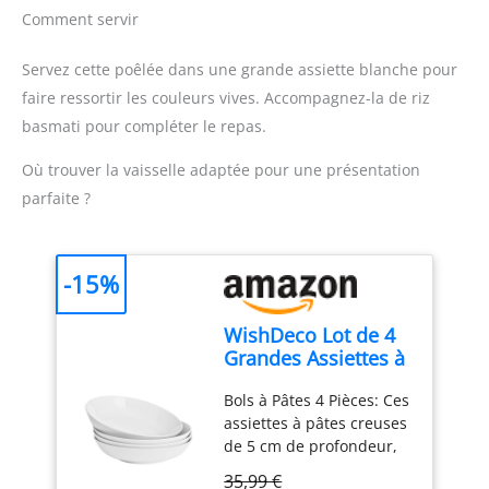
purées, des soupes et
tout le nettoyage pour
Comment servir
des compotes 2 GRILLES
vous, ou sous l'eau du
EN INOX : moulin à
robinet ou à une eau
Servez cette poêlée dans une grande assiette blanche pour
légumes offrant un
légèrement chaude. La
faire ressortir les couleurs vives. Accompagnez-la de riz
broyage fin ou moyen
presse puree pomme de
basmati pour compléter le repas.
FACILE À RANGER : pieds
terre est livrée avec des
repliables Diamètre du
œillets de suspension qui
Où trouver la vaisselle adaptée pour une présentation
produit : 19 cm |
peuvent être suspendus
Diamètre de chaque
avec vos ustensiles de
parfaite ?
grille: 10,5 cm
cuisine pour un
rangement et une
utilisation faciles.
【La
-15%
Poignée Ergonomique】 :
Antidérapant et ferme, le
WishDeco Lot de 4
presse puree manuel
Grandes Assiettes à
permet un
Pâtes, Saladier en
fonctionnement
Bols à Pâtes 4 Pièces: Ces
Porcelaine 1100 ml,
confortable ou fluide
assiettes à pâtes creuses
Assiettes Creuses
même en utilisation
de 5 cm de profondeur,
Blanches, Bols à
intensive. La conception
d'une contenance de
Pâtes Ceramique,
raisonnable vous permet
35,99 €