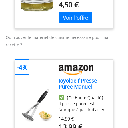
4,50 €
Où trouver le matériel de cuisine nécessaire pour ma
recette ?
-4%
Joyoldelf Presse
Puree Manuel
Professionnel
【De Haute Qualité】 :
Robuste, Ecrase
il presse puree est
Pomme de Terre en
fabriqué à partir d'acier
Acier Inoxydable,
inoxydable robuste et
Presse Puree
14,59 €
résistant à la rouille. La
Pomme de Terre et
13,99 €
purée de pommes de