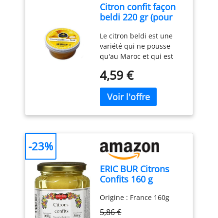
Citron confit façon
beldi 220 gr (pour
plats salés)
Le citron beldi est une
variété qui ne pousse
qu'au Maroc et qui est
essentiel pour préparer
4,59 €
des tajines dans le
respect de la tradition. Le
citron confit rentre dans
la préparation de
nombreux plats
traditionnels, comme le
tajine d’agneau aux
-23%
citrons confits et aux
olives, ou le poulet aux
ERIC BUR Citrons
citrons confits et au
Confits 160 g
gingembre, mais on
pourra aussi l’apprécier
Origine : France 160g
dans un tajine de
poisson.
5,86 €