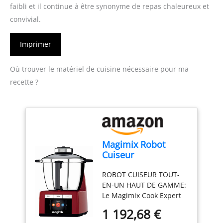
faibli et il continue à être synonyme de repas chaleureux et
convivial.
Imprimer
Où trouver le matériel de cuisine nécessaire pour ma
recette ?
Magimix Robot
Cuiseur
Multifonction –
ROBOT CUISEUR TOUT-
Cook Expert - Bol
EN-UN HAUT DE GAMME:
Inox 3,5 L, Moteur
Le Magimix Cook Expert
Professionnel 1700
permet de cuire, mixer,
W – 12 Programmes
1 192,68 €
hacher, pétrir,
Automatiques –