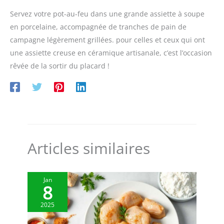
GARANTI 30 ANS: Moteur
silencieux : équipé d’un
induction silencieux,
Servez votre pot-au-feu dans une grande assiette à soupe
moteur professionnel
robuste et performant
en porcelaine, accompagnée de tranches de pain de
garanti 30 ans, produit
(1700 W), conçu pour une
campagne légèrement grillées. pour celles et ceux qui ont
garanti 3 ans Grande
utilisation intensive et
capacité de préparation :
durable RECETTES &
une assiette creuse en céramique artisanale, c’est l’occasion
bol cuiseur inox (3,5L) et
INSPIRATION INCLUSES:
rêvée de la sortir du placard !
bols multifonction
Livre de +300 recettes
transparents (3,6L – 2,6L
inclus et accès à
– 1,2L). De 2 à 12
l’application Magimix
personnes Idées et
avec plus de 2 700
inspirations : livre avec
recettes gratuites et
plus de 300 recettes pour
tutoriels vidéo
votre quotidien, une
Articles similaires
application Magimix avec
+ de 2700 recettes
gratuites et des vidéos
tutos
Jan
8
2025