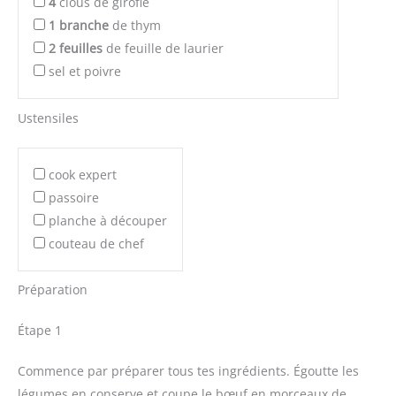
4
clous de girofle
1
branche
de thym
2
feuilles
de feuille de laurier
sel et poivre
Ustensiles
cook expert
passoire
planche à découper
couteau de chef
Préparation
Étape 1
Commence par préparer tous tes ingrédients. Égoutte les
légumes en conserve et coupe le bœuf en morceaux de