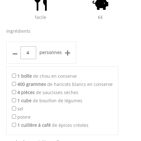
facile
€€
Ingrédients
–
+
personnes
1
boîte
de chou en conserve
400
grammes
de haricots blancs en conserve
4
pièces
de saucisses sèches
1
cube
de bouillon de légumes
sel
poivre
1
cuillère à café
de épices créoles