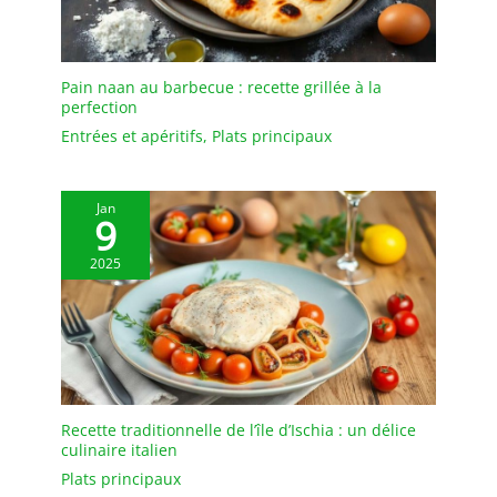
bols à dîner, grands bols
à pâtes, assiettes creuses
sont faciles à nettoyer et
peuvent être lavés avec
Pain naan au barbecue : recette grillée à la
perfection
du savon et de l'eau
chaude ou placés dans
Entrées et apéritifs
,
Plats principaux
votre lave-vaisselle. KIT
DE 6 - Ces assiettes
profondes qui
Jan
9
ressemblent à des bols
ou à des assiettes à pâtes
2025
ne répondent pas
seulement aux besoins
quotidiens des individus
ou des couples, mais ce
bol de service, ce grand
bol à pâtes ou ce bol
d'assiette est également
Recette traditionnelle de l’île d’Ischia : un délice
bien adapté aux dîners
culinaire italien
de famille, aux fêtes, aux
Plats principaux
rassemblements et aux