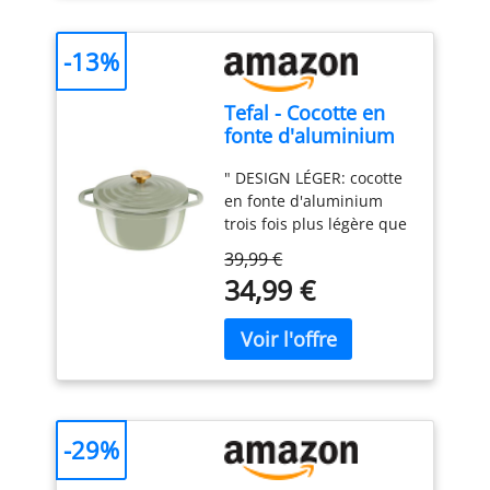
Ragoûts Rôtir Pain
hermétiquement par zip,
d'une famille de 3 à 5
pour une conservation
personnes. Elle convient
-13%
optimale des arômes
pour mijoter, faire
dans la durée, préparé
sauter, griller et autres
spécialement pour vous
Tefal - Cocotte en
modes de cuisson. Une
le jour de l'expédition de
fonte d'aluminium
couche d'émail recouvre
votre commande.
Air Soft Light -
la paroi intérieure pour
" DESIGN LÉGER: cocotte
Antiadhésif - 24cm
faciliter le nettoyage.
en fonte d'aluminium
Préserve la saveur
trois fois plus légère que
originale des aliments :
les cocottes en fonte
Fabriquée en fonte de
39,99 €
classiques (par rapport
haute pureté, Topbooc
34,99 €
aux gammes d'ustensiles
casserole chauffe
en fonte de Tefal)
uniformément et
NETTOYAGE FACILE: le
conserve bien la chaleur.
revêtement en
La vapeur d'eau se
céramique à l'intérieur
condense et tombe
assure un nettoyage
uniformément sur le
facile, tandis que le
couvercle de la casserole,
-29%
design compatible lave-
ce qui permet de
vaisselle (sauf couvercle)
conserver les aliments