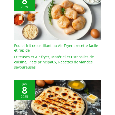
8
d'assiettes peu profonds
a un design large et peu
2025
profond, mesurant 8.6 x
1.8 cm, ce qui empêche
les aliments de rester
coincés et permet d'en
prélever facilement tous
les morceaux. La forme
de l'ensemble de bols à
Poulet frit croustillant au Air Fryer : recette facile
pâtes permet non
et rapide
seulement une bonne
Friteuses et Air fryer
,
Matériel et ustensiles de
prise en main, mais aussi
cuisine
,
Plats principaux
,
Recettes de viandes
une utilisation sûre pour
savoureuses
les enfants. FACILE À
NETTOYER - Ces assiettes
en céramique ou
Jan
assiettes creuses sont
8
empilables, ce qui
2025
permet de les ranger
efficacement dans votre
placard sans occuper
beaucoup d'espace. Ces