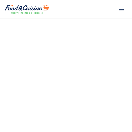
Aller
R
au
e
contenu
c
h
e
r
c
h
e
r