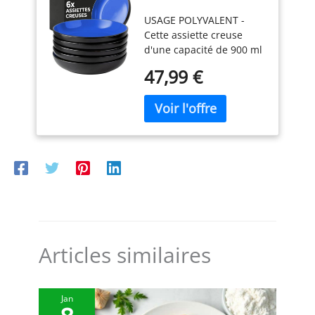
Turbomix, gobelet de 800
900 ml Le Papillon
blanche de haute qualité,
ml
USAGE POLYVALENT -
(Bleu) pour cuisine
ces bols sont résistants à
Cette assiette creuse
la chaleur et robustes,
d'une capacité de 900 ml
garantissant leur
est parfaite pour servir
durabilité au quotidien.
47,99 €
divers aliments tels que
FACILITÉ D'ENTRETIEN :
pâtes, soupe, dessert,
Compatibles avec le lave-
crème glacée, riz,
vaisselle, le micro-ondes
haricots, et plus encore.
et le four, ces bols offrent
Les bols à assiettes ou les
une commodité inégalée
assiettes à salade sont
pour le nettoyage et le
une excellente
réchauffage. HARMONIE
alternative aux assiettes
PARFAITE : Que ce soit
à dîner, en particulier
pour un repas en famille
lorsque vous dégustez
ou une fête, leur design
une salade, car ils
classique en blanc
réduisent le risque
s’associe aisément avec
Articles similaires
qu'une partie de votre
d'autres ustensiles de
salade se retrouve sur la
table, ajoutant une
table. DESIGN CLASSIQUE
touche d'élégance.
Jan
- Cet ensemble de bols et