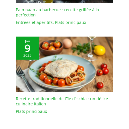
UNE CUISINIÈRE À
INDUCTION À
Pain naan au barbecue : recette grillée à la
COUVERCLE EN VERRE.
perfection
Vous risquez de rayer la
Entrées et apéritifs
,
Plats principaux
surface de la cuisinière si
vous le faites.
Jan
9
2025
Recette traditionnelle de l’île d’Ischia : un délice
culinaire italien
Plats principaux