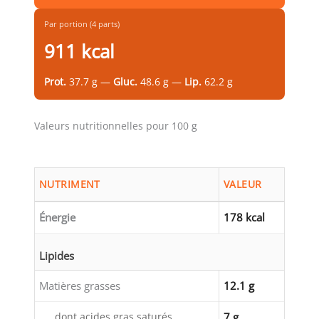
Par portion (4 parts)
911 kcal
Prot.
37.7 g —
Gluc.
48.6 g —
Lip.
62.2 g
Valeurs nutritionnelles pour 100 g
NUTRIMENT
VALEUR
Énergie
178 kcal
Lipides
Matières grasses
12.1 g
dont acides gras saturés
7 g