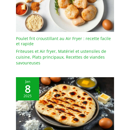
d'utiliser des grattoirs
métalliques pour
éliminer les résidus
alimentaires tenaces à
l'intérieur de la poêle,
ainsi que d'utiliser un
Poulet frit croustillant au Air Fryer : recette facile
ustensile en métal
et rapide
(spatule / tourne-plat en
Friteuses et Air fryer
,
Matériel et ustensiles de
métal) pour mieux
cuisine
,
Plats principaux
,
Recettes de viandes
retourner les aliments.
savoureuses
Source de chaleur : les
poêles en fonte sont
compatibles avec toutes
Jan
les cuisinières, y compris
8
les cuisinières à
induction à dessus en
2025
verre, les fours, les grils
et même les feux de
camp. P.S. NE FAITES
JAMAIS GLISSER UNE
POÊLE EN FONTE SUR