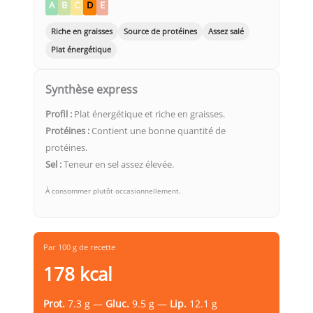
A
B
C
D
E
Riche en graisses
Source de protéines
Assez salé
Plat énergétique
Synthèse express
Profil :
Plat énergétique et riche en graisses.
Protéines :
Contient une bonne quantité de
protéines.
Sel :
Teneur en sel assez élevée.
À consommer plutôt occasionnellement.
Par 100 g de recette
178 kcal
Prot.
7.3 g —
Gluc.
9.5 g —
Lip.
12.1 g